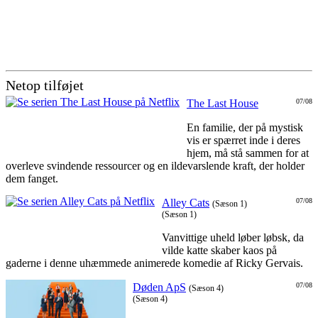
Netop tilføjet
The Last House
07/08
En familie, der på mystisk
vis er spærret inde i deres
hjem, må stå sammen for at
overleve svindende ressourcer og en ildevarslende kraft, der holder
dem fanget.
Alley Cats
07/08
(Sæson 1)
(Sæson 1)
Vanvittige uheld løber løbsk, da
vilde katte skaber kaos på
gaderne i denne uhæmmede animerede komedie af Ricky Gervais.
Døden ApS
07/08
(Sæson 4)
(Sæson 4)