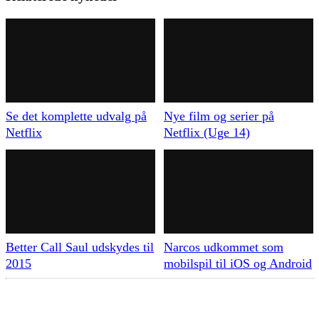
Se det komplette udvalg på
Nye film og serier på
Netflix
Netflix (Uge 14)
Better Call Saul udskydes til
Narcos udkommet som
2015
mobilspil til iOS og Android