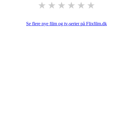
★
★
★
★
★
★
Se flere nye film og tv-serier på Flixfilm.dk