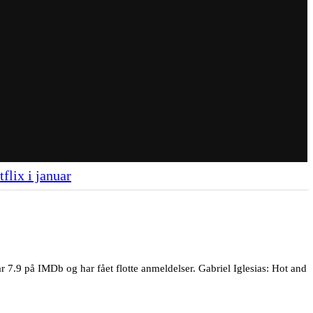
flix i januar
r 7.9 på IMDb og har fået flotte anmeldelser. Gabriel Iglesias: Hot and