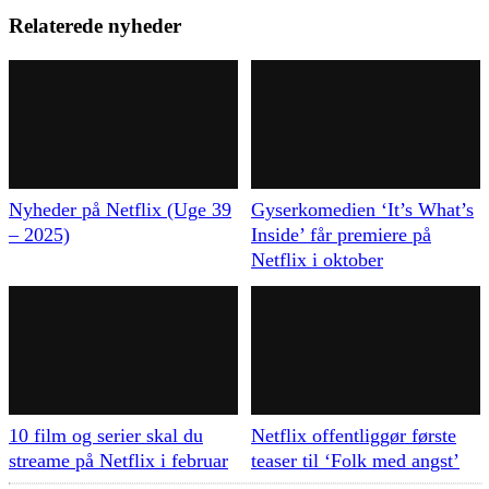
Relaterede nyheder
Nyheder på Netflix (Uge 39
Gyserkomedien ‘It’s What’s
– 2025)
Inside’ får premiere på
Netflix i oktober
10 film og serier skal du
Netflix offentliggør første
streame på Netflix i februar
teaser til ‘Folk med angst’