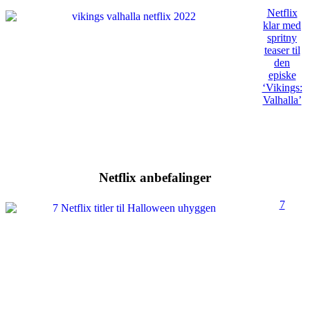
Netflix
klar med
spritny
teaser til
den
episke
‘Vikings:
Valhalla’
Netflix anbefalinger
7