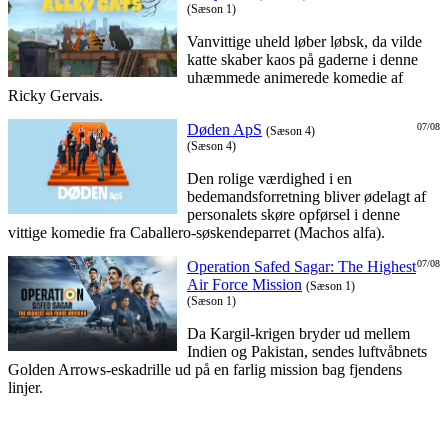
(Sæson 1)
Vanvittige uheld løber løbsk, da vilde
katte skaber kaos på gaderne i denne
uhæmmede animerede komedie af
Ricky Gervais.
Døden ApS
07/08
(Sæson 4)
(Sæson 4)
Den rolige værdighed i en
bedemandsforretning bliver ødelagt af
personalets skøre opførsel i denne
vittige komedie fra Caballero-søskendeparret (Machos alfa).
Operation Safed Sagar: The Highest
07/08
Air Force Mission
(Sæson 1)
(Sæson 1)
Da Kargil-krigen bryder ud mellem
Indien og Pakistan, sendes luftvåbnets
Golden Arrows-eskadrille ud på en farlig mission bag fjendens
linjer.