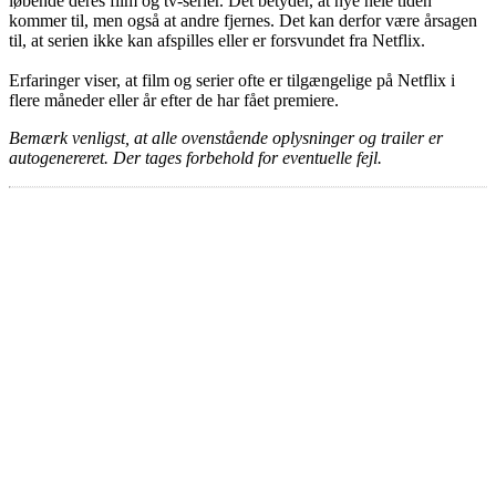
løbende deres film og tv-serier. Det betyder, at nye hele tiden
kommer til, men også at andre fjernes. Det kan derfor være årsagen
til, at serien ikke kan afspilles eller er forsvundet fra Netflix.
Erfaringer viser, at film og serier ofte er tilgængelige på Netflix i
flere måneder eller år efter de har fået premiere.
Bemærk venligst, at alle ovenstående oplysninger og trailer er
autogenereret. Der tages forbehold for eventuelle fejl.