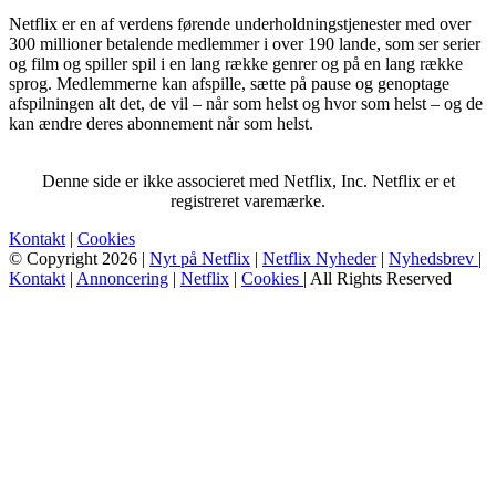
Netflix er en af verdens førende underholdningstjenester med over
300 millioner betalende medlemmer i over 190 lande, som ser serier
og film og spiller spil i en lang række genrer og på en lang række
sprog. Medlemmerne kan afspille, sætte på pause og genoptage
afspilningen alt det, de vil – når som helst og hvor som helst – og de
kan ændre deres abonnement når som helst.
Denne side er ikke associeret med Netflix, Inc. Netflix er et
registreret varemærke.
Kontakt
|
Cookies
© Copyright 2026 |
Nyt på Netflix
|
Netflix Nyheder
|
Nyhedsbrev
|
Kontakt
|
Annoncering
|
Netflix
|
Cookies
| All Rights Reserved