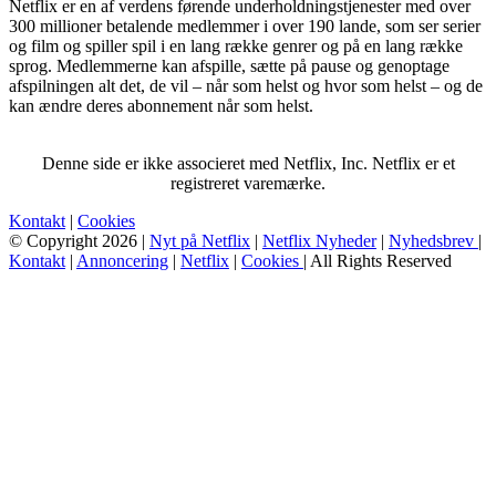
Netflix er en af verdens førende underholdningstjenester med over
300 millioner betalende medlemmer i over 190 lande, som ser serier
og film og spiller spil i en lang række genrer og på en lang række
sprog. Medlemmerne kan afspille, sætte på pause og genoptage
afspilningen alt det, de vil – når som helst og hvor som helst – og de
kan ændre deres abonnement når som helst.
Denne side er ikke associeret med Netflix, Inc. Netflix er et
registreret varemærke.
Kontakt
|
Cookies
© Copyright 2026 |
Nyt på Netflix
|
Netflix Nyheder
|
Nyhedsbrev
|
Kontakt
|
Annoncering
|
Netflix
|
Cookies
| All Rights Reserved