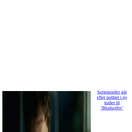
Seriemorder går
efter politiet i ny
trailer til
‘Blodsoffer’