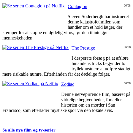
Contagion
06/08
Steven Soderbergh har instrueret
denne katastrofethriller, som
handler om et hold læger, der
kæmper for at stoppe en dødelig virus, før den tilintetgør
menneskeheden.
The Prestige
06/08
I desperate forsøg på at afsløre
hinandens tricks begynder to
tryllekunstnere at udføre stadigt
mere risikable numre. Efterhånden får det dødelige følger.
Zodiac
06/08
Denne nervepirrende film, baseret på
virkelige begivenheder, fortæller
historien om en morder i San
Francisco, som efterlader mystiske spor via den lokale avis.
Se alle nye film og tv-serier