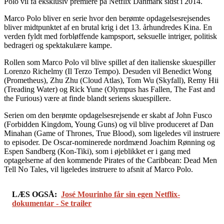
Polo vil få eksklusiv premiere på Netflix Danmark sidst i 2014.
Marco Polo bliver en serie hvor den berømte opdagelsesrejsendes
bliver midtpunktet af en brutal krig i det 13. århundredes Kina. En
verden fyldt med forbløffende kampsport, seksuelle intriger, politisk
bedrageri og spektakulære kampe.
Rollen som Marco Polo vil blive spillet af den italienske skuespiller
Lorenzo Richelmy (Il Terzo Tempo). Desuden vil Benedict Wong
(Prometheus), Zhu Zhu (Cloud Atlas), Tom Wu (Skyfall), Remy Hii
(Treading Water) og Rick Yune (Olympus has Fallen, The Fast and
the Furious) være at finde blandt seriens skuespillere.
Serien om den berømte opdagelsesrejsende er skabt af John Fusco
(Forbidden Kingdom, Young Guns) og vil blive produceret af Dan
Minahan (Game of Thrones, True Blood), som ligeledes vil instruere
to episoder. De Oscar-nominerede nordmænd Joachim Rønning og
Espen Sandberg (Kon-Tiki), som i øjeblikket er i gang med
optagelserne af den kommende Pirates of the Caribbean: Dead Men
Tell No Tales, vil ligeledes instruere to afsnit af Marco Polo.
LÆS OGSÅ:
José Mourinho får sin egen Netflix-
dokumentar - Se trailer