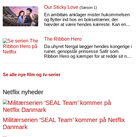
kvinde.
Our Sticky Love
(Sæson 1)
En ambitiøs anklager mister hukommelsen
og flytter ind hos en boksetræner, der
hævder at være hendes kæreste. Kan en
vanskelig situation udvikle sig til ægte
kærlighed?
The Ribbon Hero
Da uhyret Nergal lægger hendes kongerige i
ruiner, genopstår prinsesse Safir som
Ribbon Hero og kæmper for at redde sit nye
hjem fra samme mørke skæbne.
Se alle nye film og tv-serier
Netflix nyheder
Militærserien ‘SEAL Team’ kommer på Netflix
Danmark