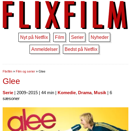
Nyt på Netflix
Film
Serier
Nyheder
Anmeldelser
Bedst på Netflix
Flixfilm
»
Film og serier
»
Glee
Glee
Serie
| 2009–2015 | 44 min |
Komedie
,
Drama
,
Musik
| 6
sæsoner