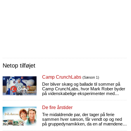
Netop tilføjet
Camp CrunchLabs
(Sæson 1)
Der bliver skæg og ballade til sommer på
Camp CrunchLabs, hvor Mark Rober byder
på videnskabelige eksperimenter med
særlige gæster samt spændende
hjemmeudfordringer.
De fire årstider
Tre midaldrende par, der tager på ferie
sammen hver sæson, får vendt op og ned
på gruppedynamikken, da en af mændene
dropper sin kone til fordel for en yngre