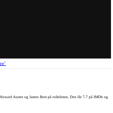
re’
, Howard Auster og James Best på rollelisten. Den får 7.7 på IMDb og