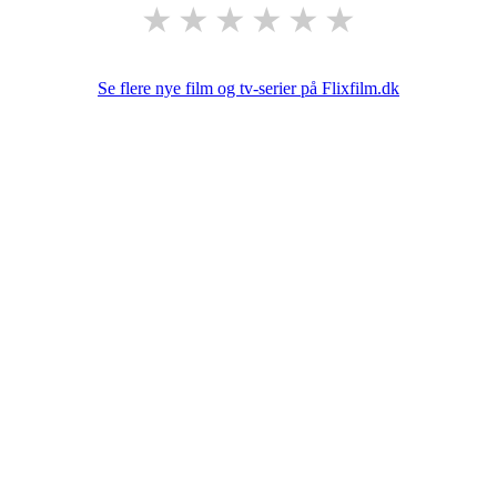
★
★
★
★
★
★
Se flere nye film og tv-serier på Flixfilm.dk