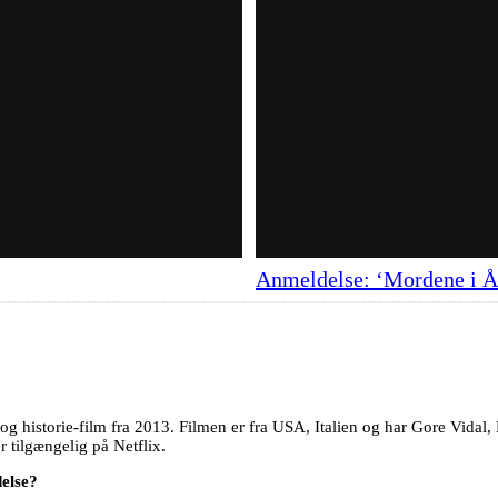
Anmeldelse: ‘Mordene i Å
og historie-film fra 2013. Filmen er fra USA, Italien og har Gore Vidal
r tilgængelig på Netflix.
delse?