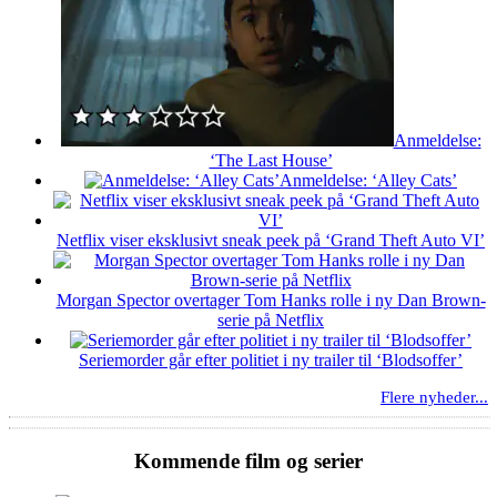
Anmeldelse:
‘The Last House’
Anmeldelse: ‘Alley Cats’
Netflix viser eksklusivt sneak peek på ‘Grand Theft Auto VI’
Morgan Spector overtager Tom Hanks rolle i ny Dan Brown-
serie på Netflix
Seriemorder går efter politiet i ny trailer til ‘Blodsoffer’
Flere nyheder...
Kommende film og serier