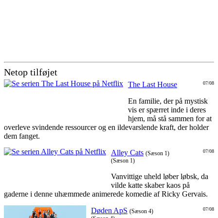
Netop tilføjet
The Last House
07/08
En familie, der på mystisk
vis er spærret inde i deres
hjem, må stå sammen for at
overleve svindende ressourcer og en ildevarslende kraft, der holder
dem fanget.
Alley Cats
07/08
(Sæson 1)
(Sæson 1)
Vanvittige uheld løber løbsk, da
vilde katte skaber kaos på
gaderne i denne uhæmmede animerede komedie af Ricky Gervais.
Døden ApS
07/08
(Sæson 4)