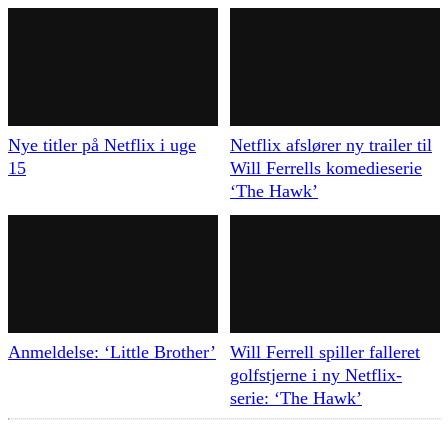
Nye titler på Netflix i uge
Netflix afslører ny trailer til
15
Will Ferrells komedieserie
‘The Hawk’
Anmeldelse: ‘Little Brother’
Will Ferrell spiller falleret
golfstjerne i ny Netflix-
serie: ‘The Hawk’