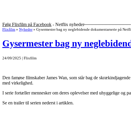
Følg Flixfilm på Facebook
- Netflix nyheder
Flixfilm
»
Nyheder
»
Gysermester bag ny neglebidende dokumentarserie på Netfli
Gysermester bag ny neglebidend
24/09/2025 | Flixfilm
Den famøse filmskaber James Wan, som står bag de skrækindjagende g
med virkelighed.
I serie fortæller mennesker om deres oplevelser med uhyggelige og p
Se en trailer til serien nederst i artiklen.