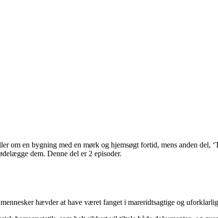
andler om en bygning med en mørk og hjemsøgt fortid, mens anden del, ‘
t ødelægge dem. Denne del er 2 episoder.
mennesker hævder at have været fanget i mareridtsagtige og uforklarlige