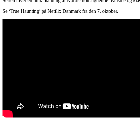
Serien lover en unik blanding af Nordic noir-lignende realisme og klas
Se ‘True Haunting’ på Netflix Danmark fra den 7. oktober.