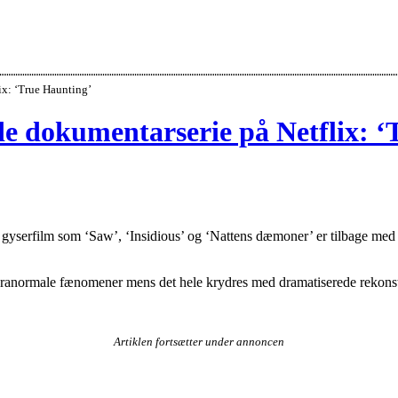
x: ‘True Haunting’
e dokumentarserie på Netflix: ‘
yserfilm som ‘Saw’, ‘Insidious’ og ‘Nattens dæmoner’ er tilbage med 
aranormale fænomener mens det hele krydres med dramatiserede rekonst
Artiklen fortsætter under annoncen