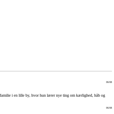
06/08
familie i en lille by, hvor hun lærer nye ting om kærlighed, håb og
06/08