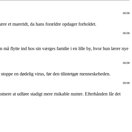
06/08
ære et mareridt, da hans forældre opdager forholdet.
06/08
 må flytte ind hos sin værges familie i en lille by, hvor hun lærer nye
06/08
 stoppe en dødelig virus, før den tilintetgør menneskeheden.
06/08
nstnere at udføre stadigt mere risikable numre. Efterhånden får det