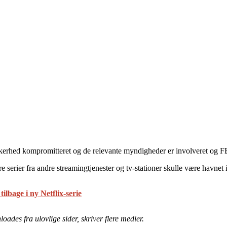
 sikkerhed kompromitteret og de relevante myndigheder er involveret og 
e serier fra andre streamingtjenester og tv-stationer skulle være havnet
ilbage i ny Netflix-serie
ades fra ulovlige sider, skriver flere medier.