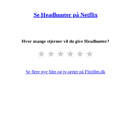
Se Headhunter på Netflix
Hvor mange stjerner vil du give Headhunter?
★
★
★
★
★
★
Se flere nye film og tv-serier på Flixfilm.dk