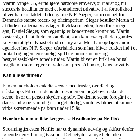
Martin Vinge, 35, er tidligere hardcore erhvervsjournalist og nu
succesrig headhunter med et kompliceret privatliv. I al fortrolighed
bliver han kontaktet af den gamle N.F. Sieger, koncernchef for
Danmarks største rederi- og olieimperium. Sieger bestiller Martin til
at finde en alternativ arvtager til virksomheden, frem for sin egen
søn, Daniel Sieger, som egentlig er koncernens kronprins. Martin
kaster sig ud i at finde en kandidat, som kan leve op til den gamles
krav om at føre dynastiet ind i en ny æra. Men han opdager andre
agendaer hos N.F. Sieger, efterhånden som han bliver trukket ind i et
brutalt og uigennemskueligt spil bag limousinernes og
bestyrelseslokalets tonede ruder. Martin bliver en brik i en brutal
magtkamp som lægger et voldsomt pres på ham og hans privatliv.
Kan alle se filmen?
Filmen indeholder enkelte scener med trusler, overfald og
slåskampe. Filmen indeholder desuden en meget overraskende
scene, hvor en person skyder sig selv. Da denne scene foregår i et
dansk miljø og samtidig er meget blodig, vurderes filmen at kunne
virke skræmmende på børn under 15 år.
Hvorfor kan man ikke længere se Headhunter på Netflix?
Streamingtjenesten Netflix har et dynamisk udvalg og skifter derfor
løbende deres film og tv-serier. Det betyder, at nye hele tiden