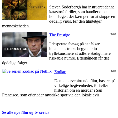
Steven Soderbergh har instrueret denne
katastrofethriller, som handler om et
hold læger, der kæmper for at stoppe en
dødelig virus, før den tilintetgør
menneskeheden.
The Prestige
06/08
I desperate forsøg på at afsløre
hinandens tricks begynder to
tryllekunstnere at udføre stadigt mere
risikable numre. Efterhånden får det
dødelige følger.
Zodiac
06/08
Denne nervepirrende film, baseret på
virkelige begivenheder, fortæller
historien om en morder i San
Francisco, som efterlader mystiske spor via den lokale avis.
Se alle nye film og tv-serier