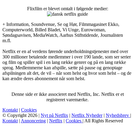
Flixfilm er blevet omtalt i følgende medier:
+ Information, Soundvenue, Se og Hør, Filmmagasinet Ekko,
Computerworld, Billed Bladet, Vi Unge, Eurowoman,
Søndagsavisen, MediaWatch, Aarhus Stiftstidende, Journalisten
m.fl.
Netflix er en af verdens førende underholdningstjenester med over
300 millioner betalende medlemmer i over 190 lande, som ser serier
og film og spiller spil i en lang række genrer og på en lang række
sprog. Medlemmerne kan afspille, sætte på pause og genoptage
afspilningen alt det, de vil – når som helst og hvor som helst – og de
kan ændre deres abonnement når som helst.
Denne side er ikke associeret med Netflix, Inc. Netflix er et
registreret varemærke.
Kontakt
|
Cookies
© Copyright 2026 |
Nyt på Netflix
|
Netflix Nyheder
|
Nyhedsbrev
|
Kontakt
|
Annoncering
|
Netflix
|
Cookies
| All Rights Reserved