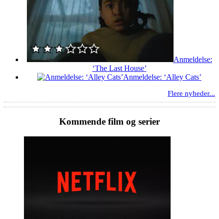
Anmeldelse:
‘The Last House’
Anmeldelse: ‘Alley Cats’
Flere nyheder...
Kommende film og serier