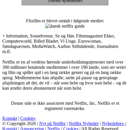
Flixfilm er blevet omtalt i følgende medier:
+ Information, Soundvenue, Se og Hør, Filmmagasinet Ekko,
Computerworld, Billed Bladet, Vi Unge, Eurowoman,
Søndagsavisen, MediaWatch, Aarhus Stiftstidende, Journalisten
m.fl.
Netflix er en af verdens førende underholdningstjenester med over
300 millioner betalende medlemmer i over 190 lande, som ser serier
og film og spiller spil i en lang række genrer og på en lang række
sprog. Medlemmerne kan afspille, sætte på pause og genoptage
afspilningen alt det, de vil – når som helst og hvor som helst – og de
kan ændre deres abonnement når som helst.
Denne side er ikke associeret med Netflix, Inc. Netflix er et
registreret varemærke.
Kontakt
|
Cookies
© Copyright 2026 |
Nyt på Netflix
|
Netflix Nyheder
|
Nyhedsbrev
|
Kontakt
|
Annoncering
|
Netflix
|
Cookies
| All Rights Reserved