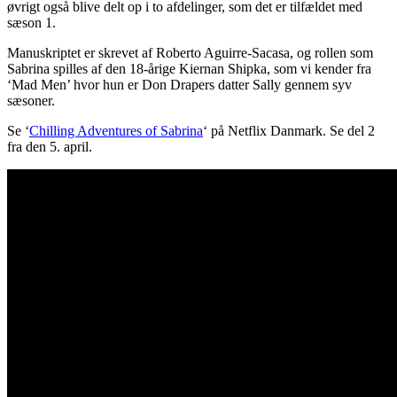
øvrigt også blive delt op i to afdelinger, som det er tilfældet med
sæson 1.
Manuskriptet er skrevet af Roberto Aguirre-Sacasa, og rollen som
Sabrina spilles af den 18-årige Kiernan Shipka, som vi kender fra
‘Mad Men’ hvor hun er Don Drapers datter Sally gennem syv
sæsoner.
Se ‘
Chilling Adventures of Sabrina
‘ på Netflix Danmark. Se del 2
fra den 5. april.