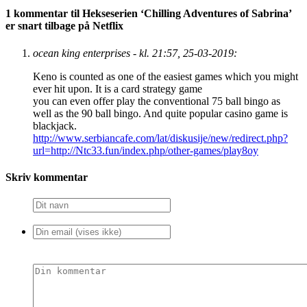
1 kommentar til Hekseserien ‘Chilling Adventures of Sabrina’
er snart tilbage på Netflix
ocean king enterprises - kl. 21:57, 25-03-2019:
Keno is counted as one of the easiest games which you might
ever hit upon. It is a card strategy game
you can even offer play the conventional 75 ball bingo as
well as the 90 ball bingo. And quite popular casino game is
blackjack.
http://www.serbiancafe.com/lat/diskusije/new/redirect.php?
url=http://Ntc33.fun/index.php/other-games/play8oy
Skriv kommentar