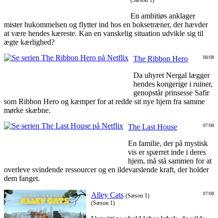
(Sæson 1)
En ambitiøs anklager
mister hukommelsen og flytter ind hos en boksetræner, der hævder
at være hendes kæreste. Kan en vanskelig situation udvikle sig til
ægte kærlighed?
The Ribbon Hero
08/08
Da uhyret Nergal lægger
hendes kongerige i ruiner,
genopstår prinsesse Safir
som Ribbon Hero og kæmper for at redde sit nye hjem fra samme
mørke skæbne.
The Last House
07/08
En familie, der på mystisk
vis er spærret inde i deres
hjem, må stå sammen for at
overleve svindende ressourcer og en ildevarslende kraft, der holder
dem fanget.
Alley Cats
07/08
(Sæson 1)
(Sæson 1)