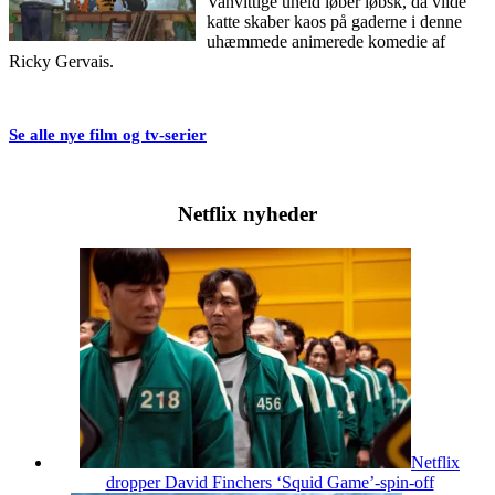
Vanvittige uheld løber løbsk, da vilde
katte skaber kaos på gaderne i denne
uhæmmede animerede komedie af
Ricky Gervais.
Se alle nye film og tv-serier
Netflix nyheder
Netflix
dropper David Finchers ‘Squid Game’-spin-off