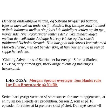
Det er en ondskabsfuld verden, og Sabrina brygger på ballade.
Efter at have sat sin underskrift i Bæstets Bog kæmper Sabrina med
at finde balancen mellem sin plads i de dødeliges verden og sin nye,
mørke side. Nye udfordringer venter i del 2, ikke mindst valget
mellem den velkendte dødelige Harvey Kinkle og den sexede
troldmand Nicholas Scratch. Hun har godt nok skrevet kontrakt med
Mørkets Fyrste, men det betyder ikke, at hun ikke er villig til selv at
slippe helvede løs.
‘Chilling Adventures of Sabrina’ er baseret på ‘Sabrina Skolens
Heks’ og er fyldt med gys, uforklarlige events og naturligvis
heksekunst.
LÆS OGSÅ:
Morgan Spector overtager Tom Hanks rolle
i ny Dan Brown-serie på Netflix
Serien har i øvrigt været en så store succes for streamingtjenesten, at
en ny sæson allerede er i produktion. Sæson 2, som er på 16
episoder, forventes at få premiere sidst på året. Den nye sæson vil