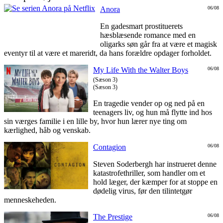
Anora
06/08
En gadesmart prostituerets
hæsblæsende romance med en
oligarks søn går fra at være et magisk
eventyr til at være et mareridt, da hans forældre opdager forholdet.
My Life With the Walter Boys
06/08
(Sæson 3)
(Sæson 3)
En tragedie vender op og ned på en
teenagers liv, og hun må flytte ind hos
sin værges familie i en lille by, hvor hun lærer nye ting om
kærlighed, håb og venskab.
Contagion
06/08
Steven Soderbergh har instrueret denne
katastrofethriller, som handler om et
hold læger, der kæmper for at stoppe en
dødelig virus, før den tilintetgør
menneskeheden.
The Prestige
06/08