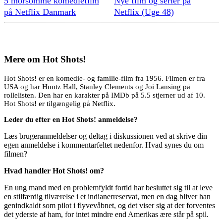
5 morsomme komediefilm
Nye film og serier på
på Netflix Danmark
Netflix (Uge 48)
Mere om
Hot Shots!
Hot Shots! er en komedie- og familie-film fra 1956. Filmen er fra
USA og har Huntz Hall, Stanley Clements og Joi Lansing på
rollelisten. Den har en karakter på IMDb på 5.5 stjerner ud af 10.
Hot Shots! er tilgængelig på Netflix.
Leder du efter en Hot Shots! anmeldelse?
Læs brugeranmeldelser og deltag i diskussionen ved at skrive din
egen anmeldelse i kommentarfeltet nedenfor. Hvad synes du om
filmen?
Hvad handler Hot Shots! om?
En ung mand med en problemfyldt fortid har besluttet sig til at leve
en stilfærdig tilværelse i et indianerreservat, men en dag bliver han
genindkaldt som pilot i flyvevåbnet, og det viser sig at der forventes
det yderste af ham, for intet mindre end Amerikas ære står på spil.