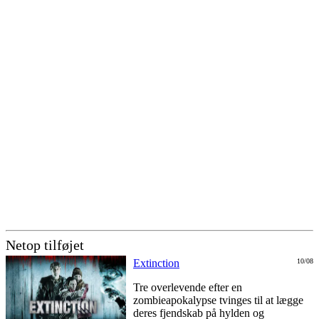
Netop tilføjet
Extinction
10/08
Tre overlevende efter en
zombieapokalypse tvinges til at lægge
deres fjendskab på hylden og