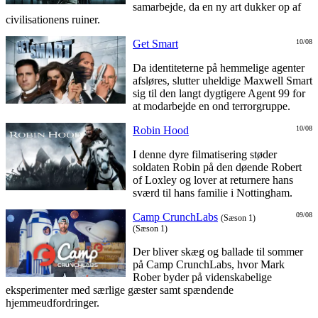
samarbejde, da en ny art dukker op af
civilisationens ruiner.
Get Smart
10/08
Da identiteterne på hemmelige agenter
afsløres, slutter uheldige Maxwell Smart
sig til den langt dygtigere Agent 99 for
at modarbejde en ond terrorgruppe.
Robin Hood
10/08
I denne dyre filmatisering støder
soldaten Robin på den døende Robert
of Loxley og lover at returnere hans
sværd til hans familie i Nottingham.
Camp CrunchLabs
09/08
(Sæson 1)
(Sæson 1)
Der bliver skæg og ballade til sommer
på Camp CrunchLabs, hvor Mark
Rober byder på videnskabelige
eksperimenter med særlige gæster samt spændende
hjemmeudfordringer.