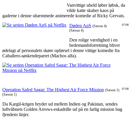
Vanvittige uheld løber løbsk, da
vilde katte skaber kaos på
gaderne i denne uhæmmede animerede komedie af Ricky Gervais.
Døden ApS
07/08
(Sæson 4)
(Sæson 4)
Den rolige værdighed i en
bedemandsforretning bliver
ødelagt af personalets skøre opførsel i denne vittige komedie fra
Caballero-søskendeparret (Machos alfa).
Operation Safed Sagar: The Highest Air Force Mission
07/08
(Sæson 1)
(Sæson 1)
Da Kargil-krigen bryder ud mellem Indien og Pakistan, sendes
luftvåbnets Golden Arrows-eskadrille ud på en farlig mission bag
fjendens linjer.