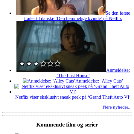
Se den første
trailer til danske ‘Den hemmelige kvinde’ på Netflix
Anmeldelse:
‘The Last House’
Anmeldelse: ‘Alley Cats’
Netflix viser eksklusivt sneak peek på ‘Grand Theft Auto VI’
Flere nyheder...
Kommende film og serier