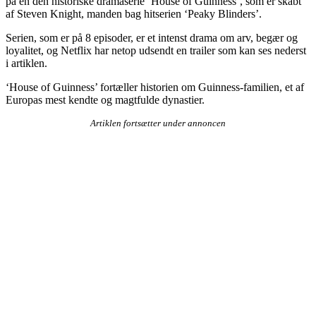
på en den historiske dramaserie ‘House of Guinness’, som er skabt
af Steven Knight, manden bag hitserien ‘Peaky Blinders’.
Serien, som er på 8 episoder, er et intenst drama om arv, begær og
loyalitet, og Netflix har netop udsendt en trailer som kan ses nederst
i artiklen.
‘House of Guinness’ fortæller historien om Guinness-familien, et af
Europas mest kendte og magtfulde dynastier.
Artiklen fortsætter under annoncen