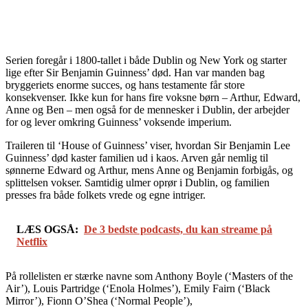
Serien foregår i 1800-tallet i både Dublin og New York og starter
lige efter Sir Benjamin Guinness’ død. Han var manden bag
bryggeriets enorme succes, og hans testamente får store
konsekvenser. Ikke kun for hans fire voksne børn – Arthur, Edward,
Anne og Ben – men også for de mennesker i Dublin, der arbejder
for og lever omkring Guinness’ voksende imperium.
Traileren til ‘House of Guinness’ viser, hvordan Sir Benjamin Lee
Guinness’ død kaster familien ud i kaos. Arven går nemlig til
sønnerne Edward og Arthur, mens Anne og Benjamin forbigås, og
splittelsen vokser. Samtidig ulmer oprør i Dublin, og familien
presses fra både folkets vrede og egne intriger.
LÆS OGSÅ:
De 3 bedste podcasts, du kan streame på
Netflix
På rollelisten er stærke navne som Anthony Boyle (‘Masters of the
Air’), Louis Partridge (‘Enola Holmes’), Emily Fairn (‘Black
Mirror’), Fionn O’Shea (‘Normal People’),