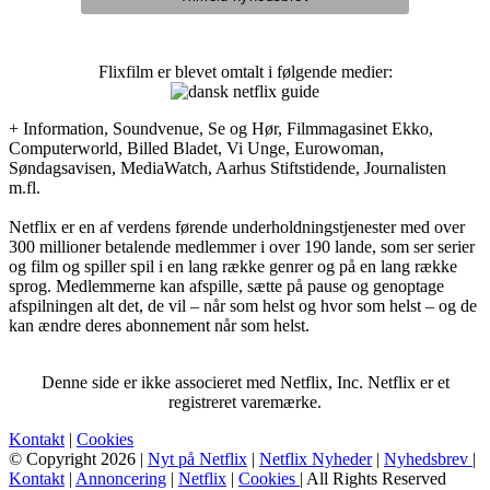
Flixfilm er blevet omtalt i følgende medier:
+ Information, Soundvenue, Se og Hør, Filmmagasinet Ekko,
Computerworld, Billed Bladet, Vi Unge, Eurowoman,
Søndagsavisen, MediaWatch, Aarhus Stiftstidende, Journalisten
m.fl.
Netflix er en af verdens førende underholdningstjenester med over
300 millioner betalende medlemmer i over 190 lande, som ser serier
og film og spiller spil i en lang række genrer og på en lang række
sprog. Medlemmerne kan afspille, sætte på pause og genoptage
afspilningen alt det, de vil – når som helst og hvor som helst – og de
kan ændre deres abonnement når som helst.
Denne side er ikke associeret med Netflix, Inc. Netflix er et
registreret varemærke.
Kontakt
|
Cookies
© Copyright 2026 |
Nyt på Netflix
|
Netflix Nyheder
|
Nyhedsbrev
|
Kontakt
|
Annoncering
|
Netflix
|
Cookies
| All Rights Reserved