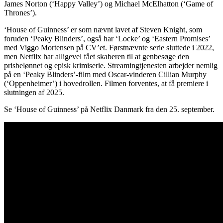
James Norton (‘Happy Valley’) og Michael McElhatton (‘Game of
Thrones’).
‘House of Guinness’ er som nævnt lavet af Steven Knight, som
foruden ‘Peaky Blinders’, også har ‘Locke’ og ‘Eastern Promises’
med Viggo Mortensen på CV’et. Førstnævnte serie sluttede i 2022,
men Netflix har alligevel fået skaberen til at genbesøge den
prisbelønnet og episk krimiserie. Streamingtjenesten arbejder nemlig
på en ‘Peaky Blinders’-film med Oscar-vinderen Cillian Murphy
(‘Oppenheimer’) i hovedrollen. Filmen forventes, at få premiere i
slutningen af 2025.
Se ‘House of Guinness’ på Netflix Danmark fra den 25. september.