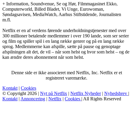
+ Information, Soundvenue, Se og Hør, Filmmagasinet Ekko,
Computerworld, Billed Bladet, Vi Unge, Eurowoman,
Søndagsavisen, MediaWatch, Aarhus Stiftstidende, Journalisten
m.fl.
Netflix er en af verdens førende underholdningstjenester med over
300 millioner betalende medlemmer i over 190 lande, som ser serier
og film og spiller spil i en lang række genrer og på en lang række
sprog. Medlemmerne kan afspille, sætte på pause og genoptage
afspilningen alt det, de vil – når som helst og hvor som helst – og de
kan ændre deres abonnement når som helst.
Denne side er ikke associeret med Netflix, Inc. Netflix er et
registreret varemærke.
Kontakt
|
Cookies
© Copyright 2026 |
Nyt på Netflix
|
Netflix Nyheder
|
Nyhedsbrev
|
Kontakt
|
Annoncering
|
Netflix
|
Cookies
| All Rights Reserved