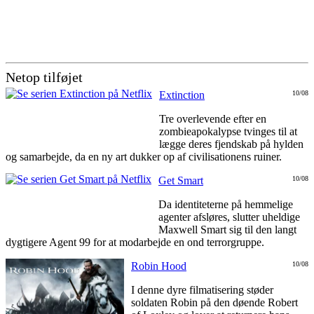
Netop tilføjet
Extinction
10/08
Tre overlevende efter en
zombieapokalypse tvinges til at
lægge deres fjendskab på hylden
og samarbejde, da en ny art dukker op af civilisationens ruiner.
Get Smart
10/08
Da identiteterne på hemmelige
agenter afsløres, slutter uheldige
Maxwell Smart sig til den langt
dygtigere Agent 99 for at modarbejde en ond terrorgruppe.
Robin Hood
10/08
I denne dyre filmatisering støder
soldaten Robin på den døende Robert