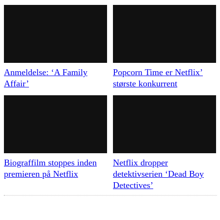
Anmeldelse: ‘A Family
Popcorn Time er Netflix’
Affair’
største konkurrent
Biograffilm stoppes inden
Netflix dropper
premieren på Netflix
detektivserien ‘Dead Boy
Detectives’