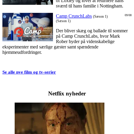
of Loxley og lover at returnere hans
sværd til hans familie i Nottingham.
Camp CrunchLabs
09/08
(Sæson 1)
(Sæson 1)
Der bliver skæg og ballade til sommer
på Camp CrunchLabs, hvor Mark
Rober byder på videnskabelige
eksperimenter med særlige gæster samt spændende
hjemmeudfordringer.
Se alle nye film og tv-serier
Netflix nyheder