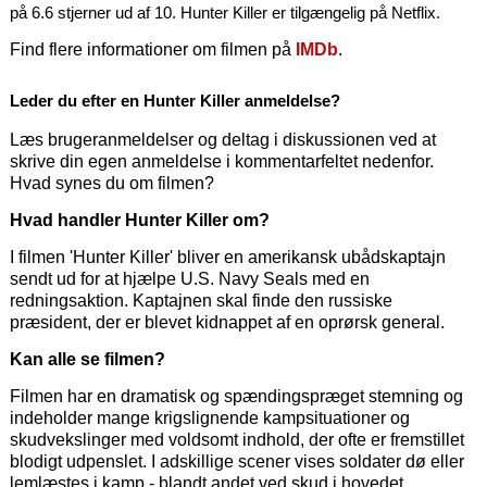
på 6.6 stjerner ud af 10. Hunter Killer er tilgængelig på Netflix.
Find flere informationer om filmen på
IMDb
.
Leder du efter en Hunter Killer anmeldelse?
Læs brugeranmeldelser og deltag i diskussionen ved at
skrive din egen anmeldelse i kommentarfeltet nedenfor.
Hvad synes du om filmen?
Hvad handler Hunter Killer om?
I filmen 'Hunter Killer' bliver en amerikansk ubådskaptajn
sendt ud for at hjælpe U.S. Navy Seals med en
redningsaktion. Kaptajnen skal finde den russiske
præsident, der er blevet kidnappet af en oprørsk general.
Kan alle se filmen?
Filmen har en dramatisk og spændingspræget stemning og
indeholder mange krigslignende kampsituationer og
skudvekslinger med voldsomt indhold, der ofte er fremstillet
blodigt udpenslet. I adskillige scener vises soldater dø eller
lemlæstes i kamp - blandt andet ved skud i hovedet.