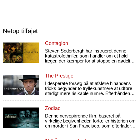
Netop tilføjet
Contagion
Steven Soderbergh har instrueret denne
katastrofethriller, som handler om et hold
læger, der kæmper for at stoppe en dødelig
virus, før den tilintetgør menneskeheden.
The Prestige
I desperate forsøg på at afsløre hinandens
tricks begynder to tryllekunstnere at udføre
stadigt mere risikable numre. Efterhånden
får det dødelige følger.
Zodiac
Denne nervepirrende film, baseret på
virkelige begivenheder, fortæller historien om
en morder i San Francisco, som efterlader
mystiske spor via den lokale avis.