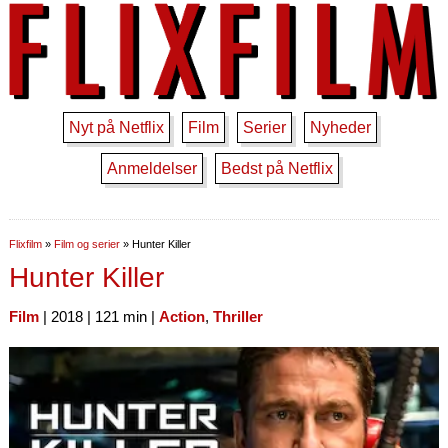
Nyt på Netflix
Film
Serier
Nyheder
Anmeldelser
Bedst på Netflix
Flixfilm
»
Film og serier
»
Hunter Killer
Hunter Killer
Film
| 2018 | 121 min |
Action
,
Thriller