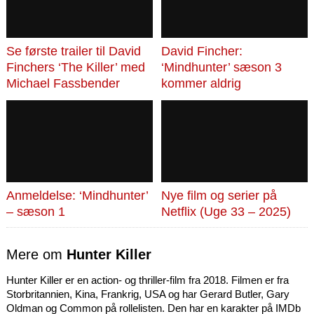
Se første trailer til David
David Fincher:
Finchers ‘The Killer’ med
‘Mindhunter’ sæson 3
Michael Fassbender
kommer aldrig
Anmeldelse: ‘Mindhunter’
Nye film og serier på
– sæson 1
Netflix (Uge 33 – 2025)
Mere om
Hunter Killer
Hunter Killer er en action- og thriller-film fra 2018. Filmen er fra
Storbritannien, Kina, Frankrig, USA og har Gerard Butler, Gary
Oldman og Common på rollelisten. Den har en karakter på IMDb