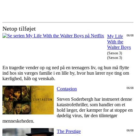
Netop tilføjet
My Life
06/08
With the
Walter Boys
(Sæson 3)
(Sæson 3)
En tragedie vender op og ned på en teenagers liv, og hun må flytte
ind hos sin værges familie i en lille by, hvor hun lærer nye ting om
kærlighed, håb og venskab.
Contagion
06/08
Steven Soderbergh har instrueret denne
katastrofethriller, som handler om et
hold læger, der kæmper for at stoppe en
dødelig virus, før den tilintetgør
menneskeheden.
The Prestige
06/08