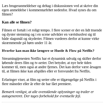
Læs brugeranmeldelser og deltag i diskussionen ved at skrive din
egen anmeldelse i kommentarfeltet nedenfor. Hvad synes du om
filmen?
Kan alle se filmen?
Filmen er fortalt i et roligt tempo. I flere scener er der en lidt truende
og dyster stemning og i en scene udvikler en værtshusfest sig til
både slagsmål og skyderier. Filmen vurderes derfor at kunne virke
skræmmende på børn under 11 år.
Hvorfor kan man ikke længere se Hustle & Flow på Netflix?
Streamingtjenesten Netflix har et dynamisk udvalg og skifter derfor
løbende deres film og tv-serier. Det betyder, at nye hele tiden
kommer til, men også at andre fjernes. Det kan derfor være årsagen
til, at filmen ikke kan afspilles eller er forsvundet fra Netflix.
Erfaringer viser, at film og serier ofte er tilgængelige på Netflix i
flere måneder eller år efter de har fået premiere.
Bemærk venligst, at alle ovenstående oplysninger og trailer er
autogenereret. Der tages forbehold for eventuelle fejl.