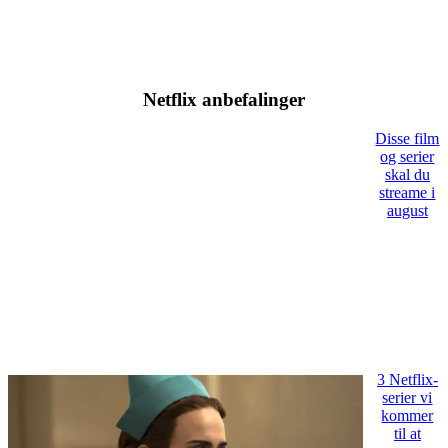
Netflix anbefalinger
Disse film
og serier
skal du
streame i
august
3 Netflix-
serier vi
kommer
til at