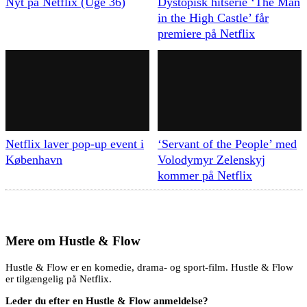
Nyt på Netflix (Uge 36)
Dystopisk hitserie ‘The Man
in the High Castle’ får
premiere på Netflix
Netflix laver pop-up event i
‘Servant of the People’ med
København
Volodymyr Zelenskyj
kommer på Netflix
Mere om
Hustle & Flow
Hustle & Flow er en komedie, drama- og sport-film. Hustle & Flow
er tilgængelig på Netflix.
Leder du efter en Hustle & Flow anmeldelse?