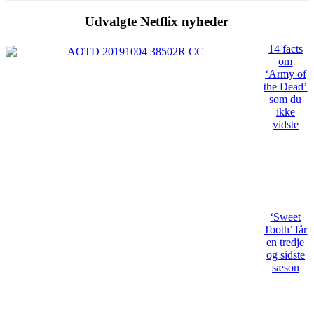
Udvalgte Netflix nyheder
14 facts
om
‘Army of
the Dead’
som du
ikke
vidste
‘Sweet
Tooth’ får
en tredje
og sidste
sæson