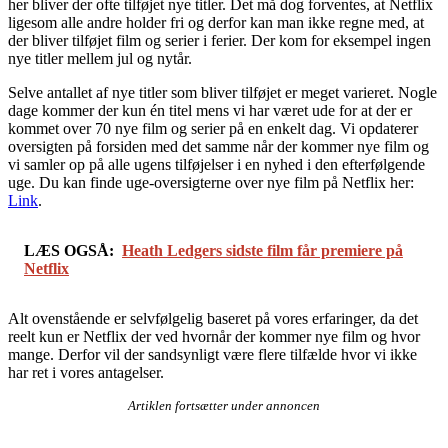
her bliver der ofte tilføjet nye titler. Det må dog forventes, at Netflix
ligesom alle andre holder fri og derfor kan man ikke regne med, at
der bliver tilføjet film og serier i ferier. Der kom for eksempel ingen
nye titler mellem jul og nytår.
Selve antallet af nye titler som bliver tilføjet er meget varieret. Nogle
dage kommer der kun én titel mens vi har været ude for at der er
kommet over 70 nye film og serier på en enkelt dag. Vi opdaterer
oversigten på forsiden med det samme når der kommer nye film og
vi samler op på alle ugens tilføjelser i en nyhed i den efterfølgende
uge. Du kan finde uge-oversigterne over nye film på Netflix her:
Link
.
LÆS OGSÅ:
Heath Ledgers sidste film får premiere på
Netflix
Alt ovenstående er selvfølgelig baseret på vores erfaringer, da det
reelt kun er Netflix der ved hvornår der kommer nye film og hvor
mange. Derfor vil der sandsynligt være flere tilfælde hvor vi ikke
har ret i vores antagelser.
Artiklen fortsætter under annoncen