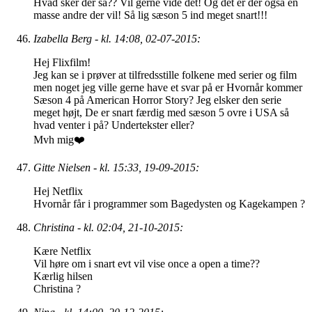
Hvad sker der så?? Vil gerne vide det! Og det er der også en
masse andre der vil! Så lig sæson 5 ind meget snart!!!
Izabella Berg - kl. 14:08, 02-07-2015:
Hej Flixfilm!
Jeg kan se i prøver at tilfredsstille folkene med serier og film
men noget jeg ville gerne have et svar på er Hvornår kommer
Sæson 4 på American Horror Story? Jeg elsker den serie
meget højt, De er snart færdig med sæson 5 ovre i USA så
hvad venter i på? Undertekster eller?
Mvh mig❤️
Gitte Nielsen - kl. 15:33, 19-09-2015:
Hej Netflix
Hvornår får i programmer som Bagedysten og Kagekampen ?
Christina - kl. 02:04, 21-10-2015:
Kære Netflix
Vil høre om i snart evt vil vise once a open a time??
Kærlig hilsen
Christina ?