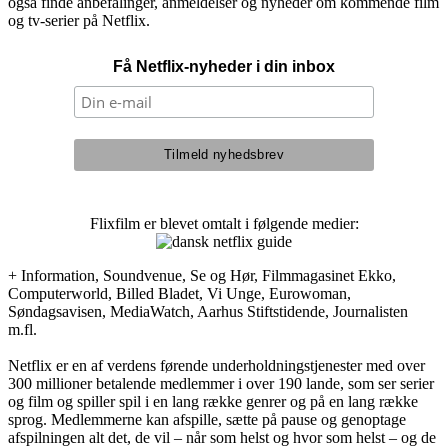
også finde anbefalinger, anmeldelser og nyheder om kommende film
og tv-serier på Netflix.
Få Netflix-nyheder i din inbox
Flixfilm er blevet omtalt i følgende medier:
+ Information, Soundvenue, Se og Hør, Filmmagasinet Ekko,
Computerworld, Billed Bladet, Vi Unge, Eurowoman,
Søndagsavisen, MediaWatch, Aarhus Stiftstidende, Journalisten
m.fl.
Netflix er en af verdens førende underholdningstjenester med over
300 millioner betalende medlemmer i over 190 lande, som ser serier
og film og spiller spil i en lang række genrer og på en lang række
sprog. Medlemmerne kan afspille, sætte på pause og genoptage
afspilningen alt det, de vil – når som helst og hvor som helst – og de