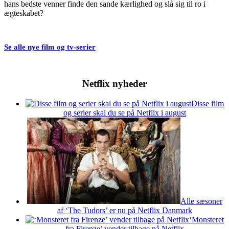
hans bedste venner finde den sande kærlighed og slå sig til ro i
ægteskabet?
Se alle nye film og tv-serier
Netflix nyheder
Disse film
og serier skal du se på Netflix i august
Alle sæsoner
af ‘The Tudors’ er nu på Netflix Danmark
‘Monsteret
fra Firenze’ vender tilbage på Netflix