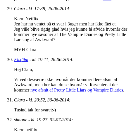
Clara - kl. 17:38, 26-06-2014:
Kære Netflix
Jeg har nu ventet på et svar i 3uger men har ikke fået et.
Jeg ville blive rigtig glad hvis jeg kunne få afvide hvornår der
kommer nye sæsoner af The Vampire Diaries og Pretty Little
Laris og af Awkward?
MVH Clara
Flixfilm
- kl. 19:11, 26-06-2014:
Hej Clara,
Vi ved desværre ikke hvornår der kommer flere afsnit af
Awkward, men her kan du se hvornår vi forventer at der
kommer
nye afsnit af Pretty Little Liars og Vampire Diaries
.
Clara - kl. 20:52, 30-06-2014:
Tusind tak for svaret:-)
simone - kl. 19:27, 02-07-2014:
Kære netflix