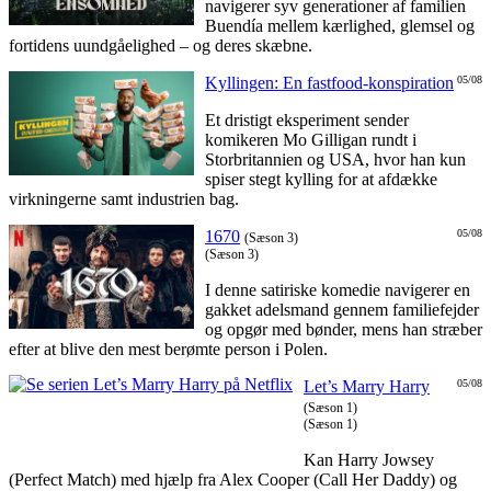
navigerer syv generationer af familien
Buendía mellem kærlighed, glemsel og
fortidens uundgåelighed – og deres skæbne.
Kyllingen: En fastfood-konspiration
05/08
Et dristigt eksperiment sender
komikeren Mo Gilligan rundt i
Storbritannien og USA, hvor han kun
spiser stegt kylling for at afdække
virkningerne samt industrien bag.
1670
05/08
(Sæson 3)
(Sæson 3)
I denne satiriske komedie navigerer en
gakket adelsmand gennem familiefejder
og opgør med bønder, mens han stræber
efter at blive den mest berømte person i Polen.
Let’s Marry Harry
05/08
(Sæson 1)
(Sæson 1)
Kan Harry Jowsey
(Perfect Match) med hjælp fra Alex Cooper (Call Her Daddy) og