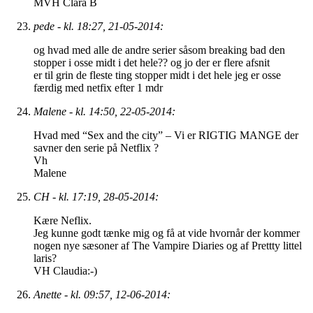
MVH Clara B
pede - kl. 18:27, 21-05-2014:
og hvad med alle de andre serier såsom breaking bad den
stopper i osse midt i det hele?? og jo der er flere afsnit
er til grin de fleste ting stopper midt i det hele jeg er osse
færdig med netfix efter 1 mdr
Malene - kl. 14:50, 22-05-2014:
Hvad med “Sex and the city” – Vi er RIGTIG MANGE der
savner den serie på Netflix ?
Vh
Malene
CH - kl. 17:19, 28-05-2014:
Kære Neflix.
Jeg kunne godt tænke mig og få at vide hvornår der kommer
nogen nye sæsoner af The Vampire Diaries og af Prettty littel
laris?
VH Claudia:-)
Anette - kl. 09:57, 12-06-2014: