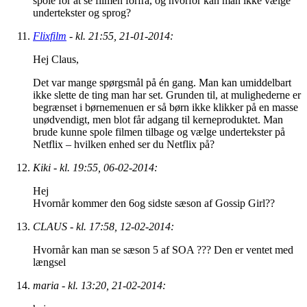
spole for at se filmen forfra, og hvorfor kan man ikke vælge
undertekster og sprog?
Flixfilm
- kl. 21:55, 21-01-2014:
Hej Claus,
Det var mange spørgsmål på én gang. Man kan umiddelbart
ikke slette de ting man har set. Grunden til, at mulighederne er
begrænset i børnemenuen er så børn ikke klikker på en masse
unødvendigt, men blot får adgang til kerneproduktet. Man
brude kunne spole filmen tilbage og vælge undertekster på
Netflix – hvilken enhed ser du Netflix på?
Kiki - kl. 19:55, 06-02-2014:
Hej
Hvornår kommer den 6og sidste sæson af Gossip Girl??
CLAUS - kl. 17:58, 12-02-2014:
Hvornår kan man se sæson 5 af SOA ??? Den er ventet med
længsel
maria - kl. 13:20, 21-02-2014: