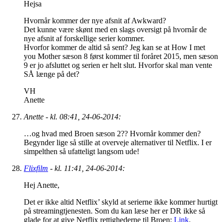
Hejsa
Hvornår kommer der nye afsnit af Awkward?
Det kunne være skønt med en slags oversigt på hvornår de
nye afsnit af forskellige serier kommer.
Hvorfor kommer de altid så sent? Jeg kan se at How I met
you Mother sæson 8 først kommer til foråret 2015, men sæson
9 er jo afsluttet og serien er helt slut. Hvorfor skal man vente
SÅ længe på det?
VH
Anette
Anette - kl. 08:41, 24-06-2014:
…og hvad med Broen sæson 2?? Hvornår kommer den?
Begynder lige så stille at overveje alternativer til Netflix. I er
simpelthen så ufatteligt langsom ude!
Flixfilm
- kl. 11:41, 24-06-2014:
Hej Anette,
Det er ikke altid Netflix’ skyld at serierne ikke kommer hurtigt
på streamingtjenesten. Som du kan læse her er DR ikke så
glade for at give Netflix rettighederne til Broen:
Link
.