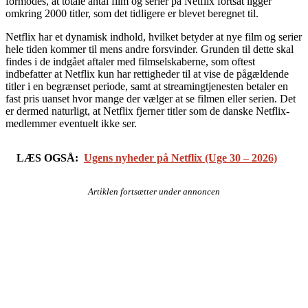
formodes, at totale antal film og serier på Netflix fortsat ligger
omkring 2000 titler, som det tidligere er blevet beregnet til.
Netflix har et dynamisk indhold, hvilket betyder at nye film og serier
hele tiden kommer til mens andre forsvinder. Grunden til dette skal
findes i de indgået aftaler med filmselskaberne, som oftest
indbefatter at Netflix kun har rettigheder til at vise de pågældende
titler i en begrænset periode, samt at streamingtjenesten betaler en
fast pris uanset hvor mange der vælger at se filmen eller serien. Det
er dermed naturligt, at Netflix fjerner titler som de danske Netflix-
medlemmer eventuelt ikke ser.
LÆS OGSÅ:
Ugens nyheder på Netflix (Uge 30 – 2026)
Artiklen fortsætter under annoncen