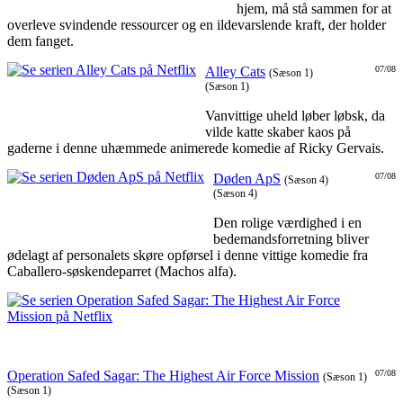
hjem, må stå sammen for at
overleve svindende ressourcer og en ildevarslende kraft, der holder
dem fanget.
Alley Cats
07/08
(Sæson 1)
(Sæson 1)
Vanvittige uheld løber løbsk, da
vilde katte skaber kaos på
gaderne i denne uhæmmede animerede komedie af Ricky Gervais.
Døden ApS
07/08
(Sæson 4)
(Sæson 4)
Den rolige værdighed i en
bedemandsforretning bliver
ødelagt af personalets skøre opførsel i denne vittige komedie fra
Caballero-søskendeparret (Machos alfa).
Operation Safed Sagar: The Highest Air Force Mission
07/08
(Sæson 1)
(Sæson 1)