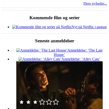
Flere nyheder...
Kommende film og serier
Nyt på Netflix i august
Seneste anmeldelser
Anmeldelse: ‘The Last
House’
Anmeldelse: ‘Alley Cats’