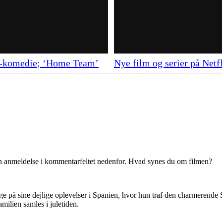
ix-komedie; ‘Home Team’
Nye film og serier på Netf
en anmeldelse i kommentarfeltet nedenfor. Hvad synes du om filmen?
bage på sine dejlige oplevelser i Spanien, hvor hun traf den charmerend
milien samles i juletiden.