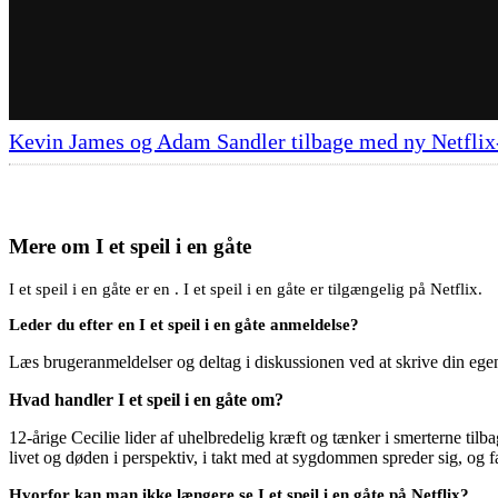
Kevin James og Adam Sandler tilbage med ny Netfl
Mere om
I et speil i en gåte
I et speil i en gåte er en . I et speil i en gåte er tilgængelig på Netflix.
Leder du efter en I et speil i en gåte anmeldelse?
Læs brugeranmeldelser og deltag i diskussionen ved at skrive din eg
Hvad handler I et speil i en gåte om?
12-årige Cecilie lider af uhelbredelig kræft og tænker i smerterne til
livet og døden i perspektiv, i takt med at sygdommen spreder sig, og fa
Hvorfor kan man ikke længere se I et speil i en gåte på Netflix?