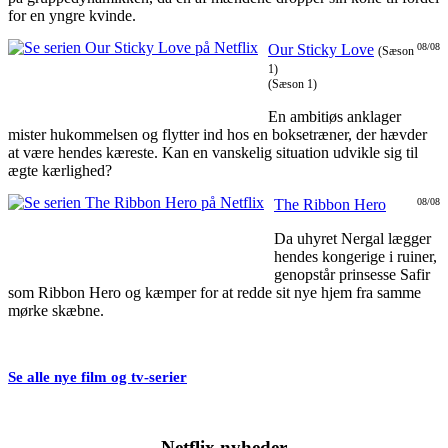
for en yngre kvinde.
Our Sticky Love
08/08
(Sæson
1)
(Sæson 1)
En ambitiøs anklager
mister hukommelsen og flytter ind hos en boksetræner, der hævder
at være hendes kæreste. Kan en vanskelig situation udvikle sig til
ægte kærlighed?
The Ribbon Hero
08/08
Da uhyret Nergal lægger
hendes kongerige i ruiner,
genopstår prinsesse Safir
som Ribbon Hero og kæmper for at redde sit nye hjem fra samme
mørke skæbne.
Se alle nye film og tv-serier
Netflix nyheder