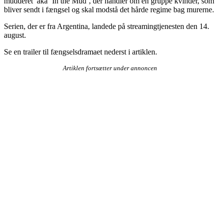
mudderet’ aka ‘In the Mud’, der handler om en gruppe kvinder, som
bliver sendt i fængsel og skal modstå det hårde regime bag murerne.
Serien, der er fra Argentina, landede på streamingtjenesten den 14.
august.
Se en trailer til fængselsdramaet nederst i artiklen.
Artiklen fortsætter under annoncen