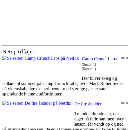
Netop tilføjet
Camp CrunchLabs
09/08
(Sæson 1)
(Sæson 1)
Der bliver skæg og
ballade til sommer på Camp CrunchLabs, hvor Mark Rober byder
på videnskabelige eksperimenter med særlige gæster samt
spændende hjemmeudfordringer.
De fire årstider
09/08
Tre midaldrende par, der
tager på ferie sammen hver
sæson, får vendt op og ned
på gruppedynamikken, da en af mændene dropper sin kone til fordel