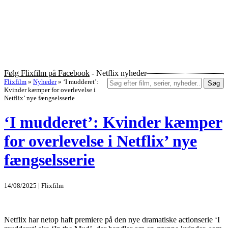
Følg Flixfilm på Facebook
- Netflix nyheder
Flixfilm
»
Nyheder
»
‘I mudderet’:
Søg
Kvinder kæmper for overlevelse i
Netflix’ nye fængselsserie
‘I mudderet’: Kvinder kæmper
for overlevelse i Netflix’ nye
fængselsserie
14/08/2025 | Flixfilm
Netflix har netop haft premiere på den nye dramatiske actionserie ‘I