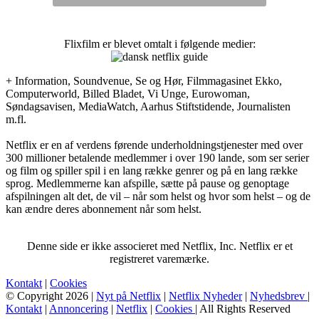
Flixfilm er blevet omtalt i følgende medier:
+ Information, Soundvenue, Se og Hør, Filmmagasinet Ekko,
Computerworld, Billed Bladet, Vi Unge, Eurowoman,
Søndagsavisen, MediaWatch, Aarhus Stiftstidende, Journalisten
m.fl.
Netflix er en af verdens førende underholdningstjenester med over
300 millioner betalende medlemmer i over 190 lande, som ser serier
og film og spiller spil i en lang række genrer og på en lang række
sprog. Medlemmerne kan afspille, sætte på pause og genoptage
afspilningen alt det, de vil – når som helst og hvor som helst – og de
kan ændre deres abonnement når som helst.
Denne side er ikke associeret med Netflix, Inc. Netflix er et
registreret varemærke.
Kontakt
|
Cookies
© Copyright 2026 |
Nyt på Netflix
|
Netflix Nyheder
|
Nyhedsbrev
|
Kontakt
|
Annoncering
|
Netflix
|
Cookies
| All Rights Reserved