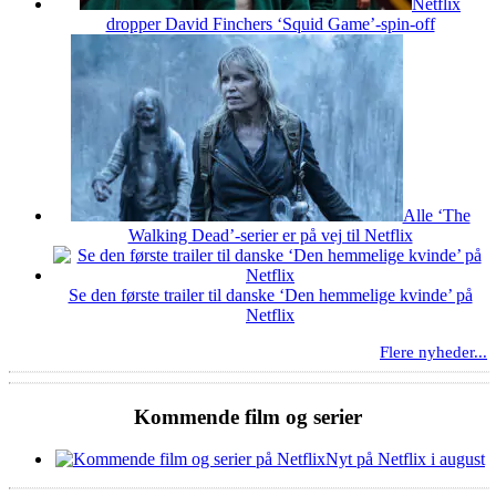
Netflix
dropper David Finchers ‘Squid Game’-spin-off
Alle ‘The
Walking Dead’-serier er på vej til Netflix
Se den første trailer til danske ‘Den hemmelige kvinde’ på
Netflix
Flere nyheder...
Kommende film og serier
Nyt på Netflix i august