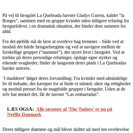
På vej til fængslet La Quebrada havner Gladys Guerra, kaldet “la
Borges”, sammen med en gruppe kvinder uden tidligere erfaring fra
fængselslivet, i en dramatisk situation, der binder dem sammen for
altid.
Fra det øjeblik må de lære at overleve bag tremmer – både ved at
modstå det hårde fængselsregime og ved at navigere mellem de
forskellige grupper (“stammer”), der styrer livet i fængslet. Ved at
trække på deres personlige erfaringer, opdage egne styrker og
erkende svagheder, finder de langsomt deres plads i La Quebradas
barske univers.
‘I mudderet’ følger deres forvandling: Fra kvinder med almindelige
liv til indsatte, der kæmper for at finde et ståsted, sikre sig rettigheder
og modstå presset fra de magtfulde grupper i fængslet. Uden at de
selv har ønsket det, får de navnet “Las embarradas”.
LÆS OGSÅ:
Alle sæsoner af 'The Tudors' er nu på
Netflix Danmark
Deres tidligere drømme og mål bliver skiftet ud med ren overlevelse