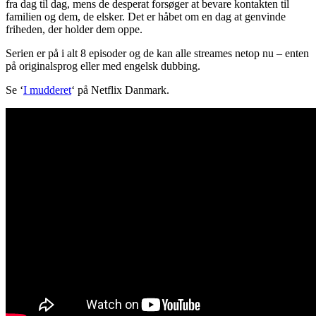
fra dag til dag, mens de desperat forsøger at bevare kontakten til
familien og dem, de elsker. Det er håbet om en dag at genvinde
friheden, der holder dem oppe.
Serien er på i alt 8 episoder og de kan alle streames netop nu – enten
på originalsprog eller med engelsk dubbing.
Se ‘
I mudderet
‘ på Netflix Danmark.