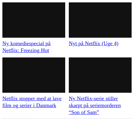
Ny komediespecial på
Nyt på Netflix (Uge 4)
Netflix: Freezing Hot
Netflix stopper med at lave
Ny Netflix-serie stiller
film og serier i Danmark
skarpt på seriemorderen
“Son of Sam”