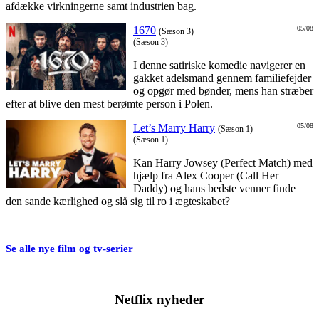
afdække virkningerne samt industrien bag.
1670
05/08
(Sæson 3)
(Sæson 3)
I denne satiriske komedie navigerer en
gakket adelsmand gennem familiefejder
og opgør med bønder, mens han stræber
efter at blive den mest berømte person i Polen.
Let’s Marry Harry
05/08
(Sæson 1)
(Sæson 1)
Kan Harry Jowsey (Perfect Match) med
hjælp fra Alex Cooper (Call Her
Daddy) og hans bedste venner finde
den sande kærlighed og slå sig til ro i ægteskabet?
Se alle nye film og tv-serier
Netflix nyheder