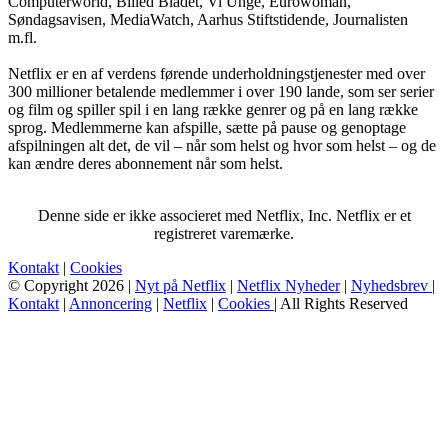
Computerworld, Billed Bladet, Vi Unge, Eurowoman,
Søndagsavisen, MediaWatch, Aarhus Stiftstidende, Journalisten
m.fl.
Netflix er en af verdens førende underholdningstjenester med over
300 millioner betalende medlemmer i over 190 lande, som ser serier
og film og spiller spil i en lang række genrer og på en lang række
sprog. Medlemmerne kan afspille, sætte på pause og genoptage
afspilningen alt det, de vil – når som helst og hvor som helst – og de
kan ændre deres abonnement når som helst.
Denne side er ikke associeret med Netflix, Inc. Netflix er et
registreret varemærke.
Kontakt
|
Cookies
© Copyright 2026 |
Nyt på Netflix
|
Netflix Nyheder
|
Nyhedsbrev
|
Kontakt
|
Annoncering
|
Netflix
|
Cookies
| All Rights Reserved