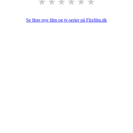
★
★
★
★
★
★
Se flere nye film og tv-serier på Flixfilm.dk