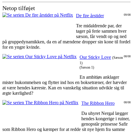
Netop tilføjet
De fire årstider
09/08
Tre midaldrende par, der
tager på ferie sammen hver
sæson, får vendt op og ned
på gruppedynamikken, da en af mændene dropper sin kone til fordel
for en yngre kvinde.
Our Sticky Love
08/08
(Sæson
1)
(Sæson 1)
En ambitiøs anklager
mister hukommelsen og flytter ind hos en boksetræner, der hævder
at være hendes kæreste. Kan en vanskelig situation udvikle sig til
ægte kærlighed?
The Ribbon Hero
08/08
Da uhyret Nergal lægger
hendes kongerige i ruiner,
genopstår prinsesse Safir
som Ribbon Hero og kæmper for at redde sit nye hjem fra samme