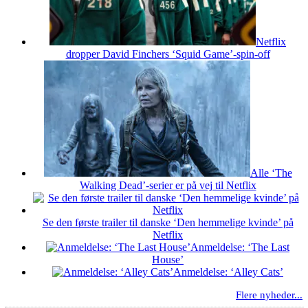
Netflix
dropper David Finchers ‘Squid Game’-spin-off
Alle ‘The
Walking Dead’-serier er på vej til Netflix
Se den første trailer til danske ‘Den hemmelige kvinde’ på
Netflix
Anmeldelse: ‘The Last
House’
Anmeldelse: ‘Alley Cats’
Flere nyheder...