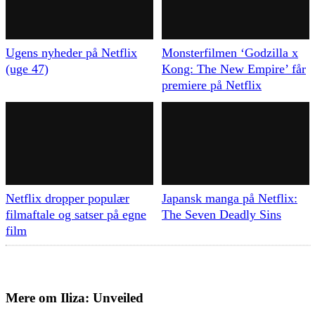
Ugens nyheder på Netflix
Monsterfilmen ‘Godzilla x
(uge 47)
Kong: The New Empire’ får
premiere på Netflix
Netflix dropper populær
Japansk manga på Netflix:
filmaftale og satser på egne
The Seven Deadly Sins
film
Mere om
Iliza: Unveiled