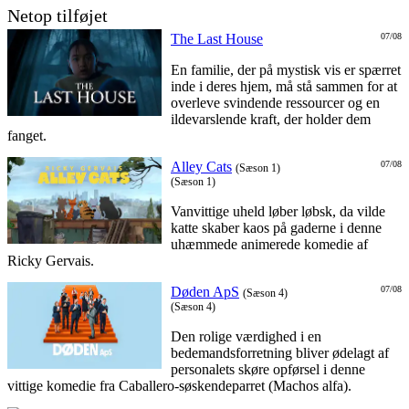
Netop tilføjet
The Last House
07/08
En familie, der på mystisk vis er spærret
inde i deres hjem, må stå sammen for at
overleve svindende ressourcer og en
ildevarslende kraft, der holder dem
fanget.
Alley Cats
07/08
(Sæson 1)
(Sæson 1)
Vanvittige uheld løber løbsk, da vilde
katte skaber kaos på gaderne i denne
uhæmmede animerede komedie af
Ricky Gervais.
Døden ApS
07/08
(Sæson 4)
(Sæson 4)
Den rolige værdighed i en
bedemandsforretning bliver ødelagt af
personalets skøre opførsel i denne
vittige komedie fra Caballero-søskendeparret (Machos alfa).