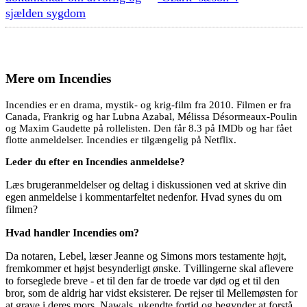
sjælden sygdom
Mere om
Incendies
Incendies er en drama, mystik- og krig-film fra 2010. Filmen er fra
Canada, Frankrig og har Lubna Azabal, Mélissa Désormeaux-Poulin
og Maxim Gaudette på rollelisten. Den får 8.3 på IMDb og har fået
flotte anmeldelser. Incendies er tilgængelig på Netflix.
Leder du efter en Incendies anmeldelse?
Læs brugeranmeldelser og deltag i diskussionen ved at skrive din
egen anmeldelse i kommentarfeltet nedenfor. Hvad synes du om
filmen?
Hvad handler Incendies om?
Da notaren, Lebel, læser Jeanne og Simons mors testamente højt,
fremkommer et højst besynderligt ønske. Tvillingerne skal aflevere
to forseglede breve - et til den far de troede var død og et til den
bror, som de aldrig har vidst eksisterer. De rejser til Mellemøsten for
at grave i deres mors, Nawals, ukendte fortid og begynder at forstå,