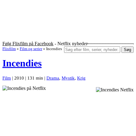
Følg Flixfilm på Facebook
- Netflix nyheder
Flixfilm
»
Film og serier
»
Incendies
Søg
Incendies
Film
| 2010 | 131 min |
Drama
,
Mystik
,
Krig