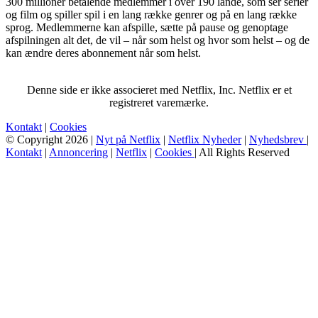
300 millioner betalende medlemmer i over 190 lande, som ser serier
og film og spiller spil i en lang række genrer og på en lang række
sprog. Medlemmerne kan afspille, sætte på pause og genoptage
afspilningen alt det, de vil – når som helst og hvor som helst – og de
kan ændre deres abonnement når som helst.
Denne side er ikke associeret med Netflix, Inc. Netflix er et
registreret varemærke.
Kontakt
|
Cookies
© Copyright 2026 |
Nyt på Netflix
|
Netflix Nyheder
|
Nyhedsbrev
|
Kontakt
|
Annoncering
|
Netflix
|
Cookies
| All Rights Reserved