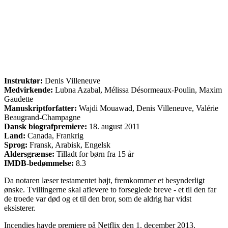
Instruktør:
Denis Villeneuve
Medvirkende:
Lubna Azabal, Mélissa Désormeaux-Poulin, Maxim
Gaudette
Manuskriptforfatter:
Wajdi Mouawad, Denis Villeneuve, Valérie
Beaugrand-Champagne
Dansk biografpremiere:
18. august 2011
Land:
Canada, Frankrig
Sprog:
Fransk, Arabisk, Engelsk
Aldersgrænse:
Tilladt for børn fra 15 år
IMDB-bedømmelse:
8.3
Da notaren læser testamentet højt, fremkommer et besynderligt
ønske. Tvillingerne skal aflevere to forseglede breve - et til den far
de troede var død og et til den bror, som de aldrig har vidst
eksisterer.
Incendies havde premiere på Netflix den 1. december 2013.