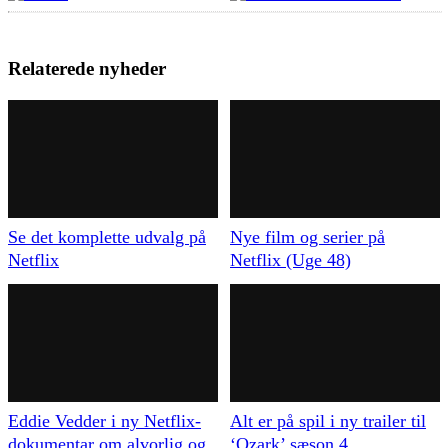
Relaterede nyheder
Se det komplette udvalg på
Nye film og serier på
Netflix
Netflix (Uge 48)
Eddie Vedder i ny Netflix-
Alt er på spil i ny trailer til
dokumentar om alvorlig og
‘Ozark’ sæson 4