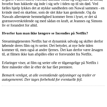
hvorfor hun lukkede sig inde i sig selv i tiden op til sin død. Ved
fælles hjælp lykkes det at stykke sandheden om Nawal sammen - en
kvinde med en skæbne, som de slet ikke kan genkende. Og da
Nawals allerstørste hemmelighed kommer frem i lyset, er det så
grænseoverskridende og med sådan en kraft, at Jeannes og Simons
liv er forandret for altid.
Hvorfor kan man ikke længere se Incendies på Netflix?
Streamingtjenesten Netflix har et dynamisk udvalg og skifter derfor
løbende deres film og tv-serier. Det betyder, at nye hele tiden
kommer til, men også at andre fjernes. Det kan derfor være årsagen
til, at filmen ikke kan afspilles eller er forsvundet fra Netflix.
Erfaringer viser, at film og serier ofte er tilgængelige på Netflix i
flere måneder eller år efter de har fået premiere.
Bemærk venligst, at alle ovenstående oplysninger og trailer er
autogenereret. Der tages forbehold for eventuelle fejl.