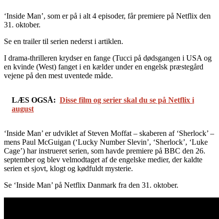
‘Inside Man’, som er på i alt 4 episoder, får premiere på Netflix den
31. oktober.
Se en trailer til serien nederst i artiklen.
I drama-thrilleren krydser en fange (Tucci på dødsgangen i USA og
en kvinde (West) fanget i en kælder under en engelsk præstegård
vejene på den mest uventede måde.
LÆS OGSÅ:
Disse film og serier skal du se på Netflix i
august
‘Inside Man’ er udviklet af Steven Moffat – skaberen af ‘Sherlock’ –
mens Paul McGuigan (‘Lucky Number Slevin’, ‘Sherlock’, ‘Luke
Cage’) har instrueret serien, som havde premiere på BBC den 26.
september og blev velmodtaget af de engelske medier, der kaldte
serien et sjovt, klogt og kødfuldt mysterie.
Se ‘Inside Man’ på Netflix Danmark fra den 31. oktober.