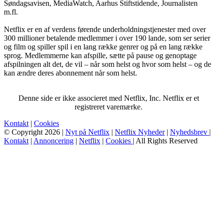
Søndagsavisen, MediaWatch, Aarhus Stiftstidende, Journalisten
m.fl.
Netflix er en af verdens førende underholdningstjenester med over
300 millioner betalende medlemmer i over 190 lande, som ser serier
og film og spiller spil i en lang række genrer og på en lang række
sprog. Medlemmerne kan afspille, sætte på pause og genoptage
afspilningen alt det, de vil – når som helst og hvor som helst – og de
kan ændre deres abonnement når som helst.
Denne side er ikke associeret med Netflix, Inc. Netflix er et
registreret varemærke.
Kontakt
|
Cookies
© Copyright 2026 |
Nyt på Netflix
|
Netflix Nyheder
|
Nyhedsbrev
|
Kontakt
|
Annoncering
|
Netflix
|
Cookies
| All Rights Reserved