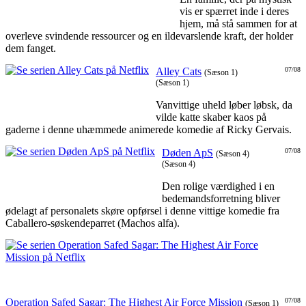
vis er spærret inde i deres
hjem, må stå sammen for at
overleve svindende ressourcer og en ildevarslende kraft, der holder
dem fanget.
Alley Cats
07/08
(Sæson 1)
(Sæson 1)
Vanvittige uheld løber løbsk, da
vilde katte skaber kaos på
gaderne i denne uhæmmede animerede komedie af Ricky Gervais.
Døden ApS
07/08
(Sæson 4)
(Sæson 4)
Den rolige værdighed i en
bedemandsforretning bliver
ødelagt af personalets skøre opførsel i denne vittige komedie fra
Caballero-søskendeparret (Machos alfa).
Operation Safed Sagar: The Highest Air Force Mission
07/08
(Sæson 1)