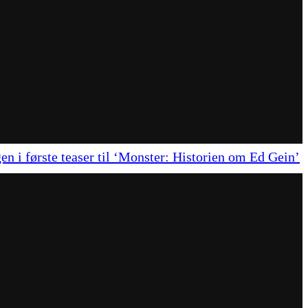
en i første teaser til ‘Monster: Historien om Ed Gein’