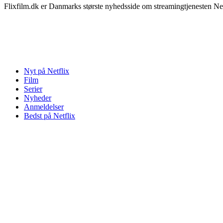
Flixfilm.dk er Danmarks største nyhedsside om streamingtjenesten Netf
Nyt på Netflix
Film
Serier
Nyheder
Anmeldelser
Bedst på Netflix