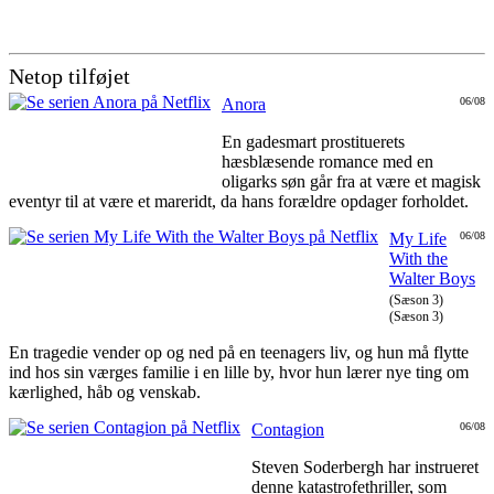
Netop tilføjet
Anora
06/08
En gadesmart prostituerets
hæsblæsende romance med en
oligarks søn går fra at være et magisk
eventyr til at være et mareridt, da hans forældre opdager forholdet.
My Life
06/08
With the
Walter Boys
(Sæson 3)
(Sæson 3)
En tragedie vender op og ned på en teenagers liv, og hun må flytte
ind hos sin værges familie i en lille by, hvor hun lærer nye ting om
kærlighed, håb og venskab.
Contagion
06/08
Steven Soderbergh har instrueret
denne katastrofethriller, som