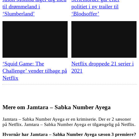
til drømmeland i
politiet i ny trailer til
‘Slumberland’
‘Blodsoffer’
‘Squid Game: The
Netflix droppede 21 serier i
Challenge’ vender tilbage på
2021
Netflix
Mere om
Jamtara – Sabka Number Ayega
Jamtara – Sabka Number Ayega er en krimiserie. Der er 2 sæsoner
på Netflix. Jamtara – Sabka Number Ayega er tilgængelig på Netflix.
Hvornår har Jamtara – Sabka Number Ayega sæson 3 premiere?