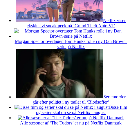
Netflix viser
eksklusivt sneak peek på ‘Grand Theft Auto VI’
Morgan Spector overtager Tom Hanks rolle i ny Dan Brown-
serie på Netflix
Seriemorder
går efter politiet i ny trailer til ‘Blodsoffer’
Disse film
og serier skal du se på Netflix i august
Alle sæsoner af ‘The Tudors’ er nu på Netflix Danmark