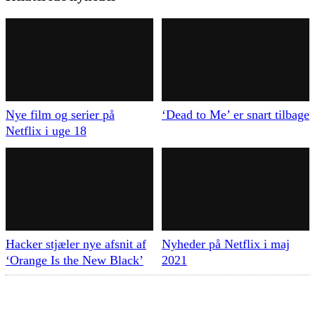
Nye film og serier på
‘Dead to Me’ er snart tilbage
Netflix i uge 18
Hacker stjæler nye afsnit af
Nyheder på Netflix i maj
‘Orange Is the New Black’
2021