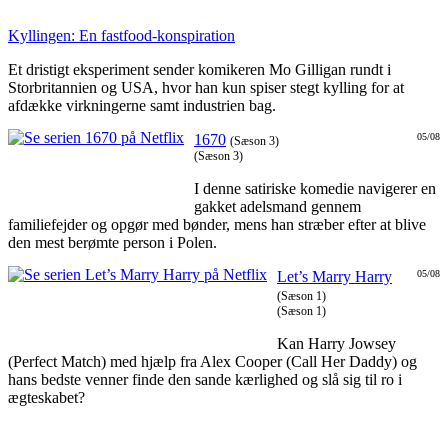
Kyllingen: En fastfood-konspiration
Et dristigt eksperiment sender komikeren Mo Gilligan rundt i
Storbritannien og USA, hvor han kun spiser stegt kylling for at
afdække virkningerne samt industrien bag.
1670
05/08
(Sæson 3)
(Sæson 3)
I denne satiriske komedie navigerer en
gakket adelsmand gennem
familiefejder og opgør med bønder, mens han stræber efter at blive
den mest berømte person i Polen.
Let’s Marry Harry
05/08
(Sæson 1)
(Sæson 1)
Kan Harry Jowsey
(Perfect Match) med hjælp fra Alex Cooper (Call Her Daddy) og
hans bedste venner finde den sande kærlighed og slå sig til ro i
ægteskabet?