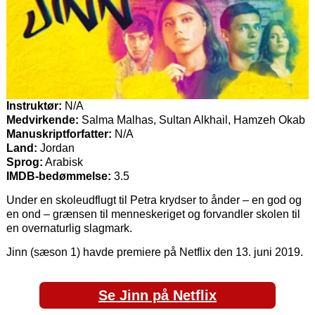
Instruktør:
N/A
Medvirkende:
Salma Malhas, Sultan Alkhail, Hamzeh Okab
Manuskriptforfatter:
N/A
Land:
Jordan
Sprog:
Arabisk
IMDB-bedømmelse:
3.5
Under en skoleudflugt til Petra krydser to ånder – en god og
en ond – grænsen til menneskeriget og forvandler skolen til
en overnaturlig slagmark.
Jinn (sæson 1) havde premiere på Netflix den 13. juni 2019.
Se Jinn på Netflix