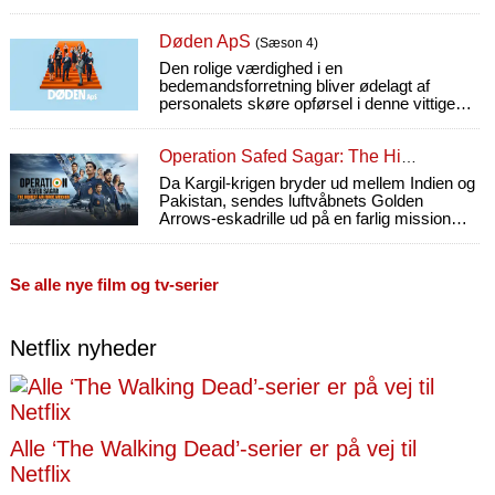
Gervais.
Døden ApS
(Sæson 4)
Den rolige værdighed i en
bedemandsforretning bliver ødelagt af
personalets skøre opførsel i denne vittige
komedie fra Caballero-søskendeparret
(Machos alfa).
Operation Safed Sagar: The Highest Air Force Mission
Da Kargil-krigen bryder ud mellem Indien og
Pakistan, sendes luftvåbnets Golden
Arrows-eskadrille ud på en farlig mission
bag fjendens linjer.
Se alle nye film og tv-serier
Netflix nyheder
Alle ‘The Walking Dead’-serier er på vej til
Netflix