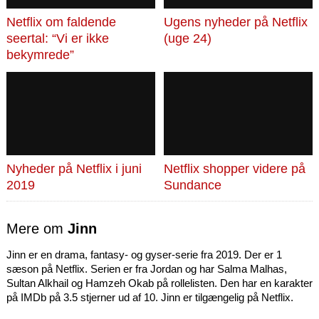
Netflix om faldende
Ugens nyheder på Netflix
seertal: “Vi er ikke
(uge 24)
bekymrede”
Nyheder på Netflix i juni
Netflix shopper videre på
2019
Sundance
Mere om
Jinn
Jinn er en drama, fantasy- og gyser-serie fra 2019. Der er 1
sæson på Netflix. Serien er fra Jordan og har Salma Malhas,
Sultan Alkhail og Hamzeh Okab på rollelisten. Den har en karakter
på IMDb på 3.5 stjerner ud af 10. Jinn er tilgængelig på Netflix.