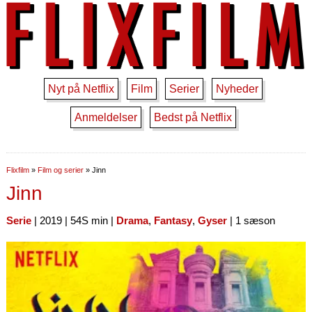
Nyt på Netflix
Film
Serier
Nyheder
Anmeldelser
Bedst på Netflix
Flixfilm
»
Film og serier
»
Jinn
Jinn
Serie
| 2019 | 54S min |
Drama
,
Fantasy
,
Gyser
| 1 sæson