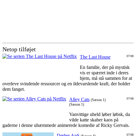
Netop tilføjet
The Last House
07/08
En familie, der på mystisk
vis er spærret inde i deres
hjem, må stå sammen for at
overleve svindende ressourcer og en ildevarslende kraft, der holder
dem fanget.
Alley Cats
07/08
(Sæson 1)
(Sæson 1)
Vanvittige uheld løber løbsk, da
vilde katte skaber kaos på
gaderne i denne uhæmmede animerede komedie af Ricky Gervais.
Døden ApS
07/08