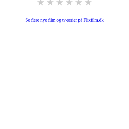
★
★
★
★
★
★
Se flere nye film og tv-serier på Flixfilm.dk