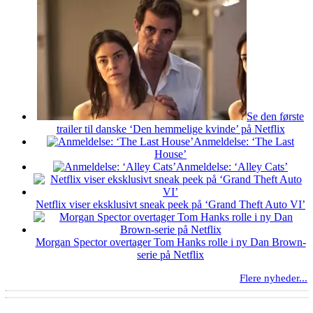
Se den første
trailer til danske ‘Den hemmelige kvinde’ på Netflix
Anmeldelse: ‘The Last
House’
Anmeldelse: ‘Alley Cats’
Netflix viser eksklusivt sneak peek på ‘Grand Theft Auto VI’
Morgan Spector overtager Tom Hanks rolle i ny Dan Brown-
serie på Netflix
Flere nyheder...