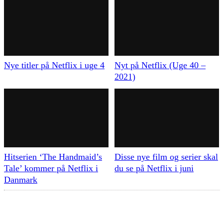
Nye titler på Netflix i uge 4
Nyt på Netflix (Uge 40 –
2021)
Hitserien ‘The Handmaid’s
Disse nye film og serier skal
Tale’ kommer på Netflix i
du se på Netflix i juni
Danmark