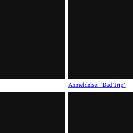
Anmeldelse: ‘Bad Trip’