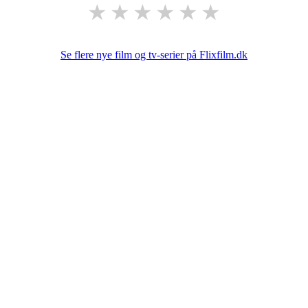
★
★
★
★
★
★
Se flere nye film og tv-serier på Flixfilm.dk