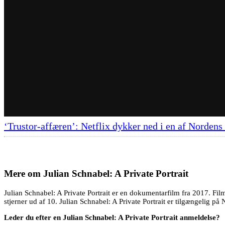
‘Trustor-affæren’: Netflix dykker ned i en af Nordens 
Mere om
Julian Schnabel: A Private Portrait
Julian Schnabel: A Private Portrait er en dokumentarfilm fra 2017. Fi
stjerner ud af 10. Julian Schnabel: A Private Portrait er tilgængelig på N
Leder du efter en Julian Schnabel: A Private Portrait anmeldelse?