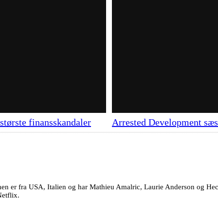
største finansskandaler
Arrested Development sæson
lmen er fra USA, Italien og har Mathieu Amalric, Laurie Anderson og He
etflix.