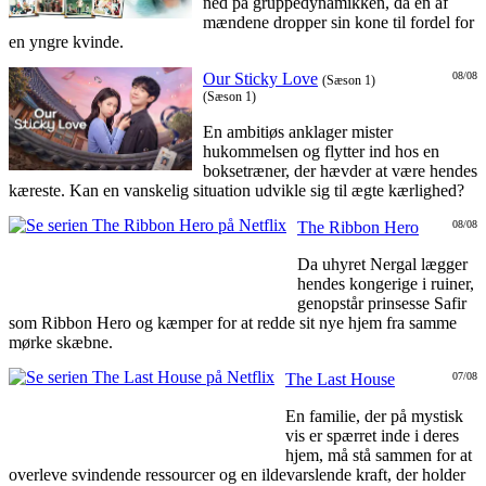
ned på gruppedynamikken, da en af
mændene dropper sin kone til fordel for
en yngre kvinde.
Our Sticky Love
08/08
(Sæson 1)
(Sæson 1)
En ambitiøs anklager mister
hukommelsen og flytter ind hos en
boksetræner, der hævder at være hendes
kæreste. Kan en vanskelig situation udvikle sig til ægte kærlighed?
The Ribbon Hero
08/08
Da uhyret Nergal lægger
hendes kongerige i ruiner,
genopstår prinsesse Safir
som Ribbon Hero og kæmper for at redde sit nye hjem fra samme
mørke skæbne.
The Last House
07/08
En familie, der på mystisk
vis er spærret inde i deres
hjem, må stå sammen for at
overleve svindende ressourcer og en ildevarslende kraft, der holder