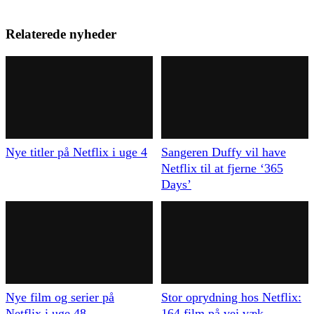
Relaterede nyheder
Nye titler på Netflix i uge 4
Sangeren Duffy vil have
Netflix til at fjerne ‘365
Days’
Nye film og serier på
Stor oprydning hos Netflix:
Netflix i uge 48
164 film på vej væk