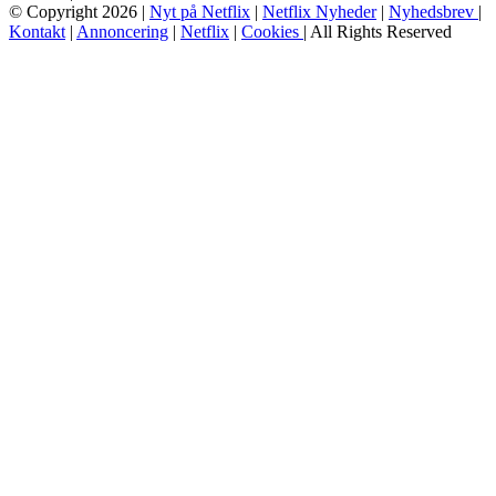
© Copyright 2026 |
Nyt på Netflix
|
Netflix Nyheder
|
Nyhedsbrev
|
Kontakt
|
Annoncering
|
Netflix
|
Cookies
| All Rights Reserved