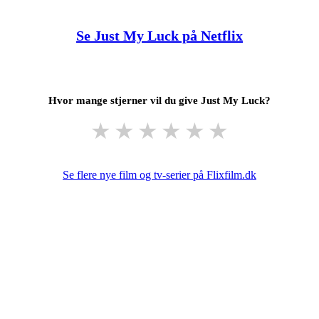
Se Just My Luck på Netflix
Hvor mange stjerner vil du give Just My Luck?
★
★
★
★
★
★
Se flere nye film og tv-serier på Flixfilm.dk