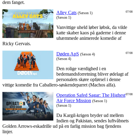
dem fanget.
Alley Cats
07/08
(Sæson 1)
(Sæson 1)
Vanvittige uheld løber løbsk, da vilde
katte skaber kaos på gaderne i denne
uhæmmede animerede komedie af
Ricky Gervais.
Døden ApS
07/08
(Sæson 4)
(Sæson 4)
Den rolige værdighed i en
bedemandsforretning bliver ødelagt af
personalets skøre opførsel i denne
vittige komedie fra Caballero-søskendeparret (Machos alfa).
Operation Safed Sagar: The Highest
07/08
Air Force Mission
(Sæson 1)
(Sæson 1)
Da Kargil-krigen bryder ud mellem
Indien og Pakistan, sendes luftvåbnets
Golden Arrows-eskadrille ud på en farlig mission bag fjendens
linjer.