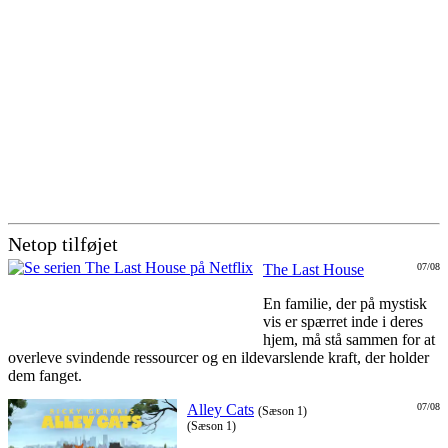
Netop tilføjet
The Last House
07/08
En familie, der på mystisk
vis er spærret inde i deres
hjem, må stå sammen for at
overleve svindende ressourcer og en ildevarslende kraft, der holder
dem fanget.
Alley Cats
07/08
(Sæson 1)
(Sæson 1)