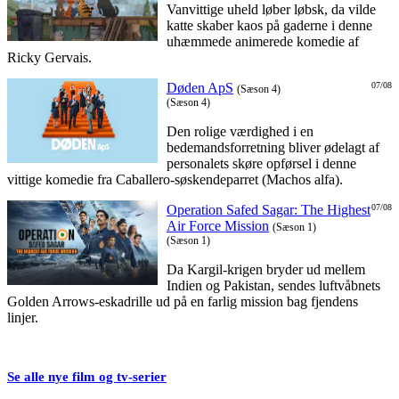
Vanvittige uheld løber løbsk, da vilde
katte skaber kaos på gaderne i denne
uhæmmede animerede komedie af
Ricky Gervais.
Døden ApS
07/08
(Sæson 4)
(Sæson 4)
Den rolige værdighed i en
bedemandsforretning bliver ødelagt af
personalets skøre opførsel i denne
vittige komedie fra Caballero-søskendeparret (Machos alfa).
Operation Safed Sagar: The Highest
07/08
Air Force Mission
(Sæson 1)
(Sæson 1)
Da Kargil-krigen bryder ud mellem
Indien og Pakistan, sendes luftvåbnets
Golden Arrows-eskadrille ud på en farlig mission bag fjendens
linjer.
Se alle nye film og tv-serier