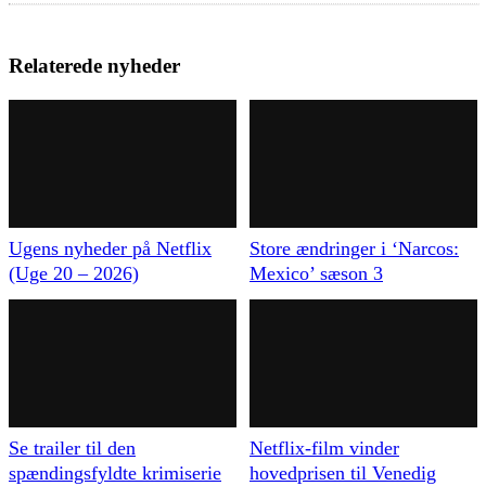
Relaterede nyheder
Ugens nyheder på Netflix
Store ændringer i ‘Narcos:
(Uge 20 – 2026)
Mexico’ sæson 3
Se trailer til den
Netflix-film vinder
spændingsfyldte krimiserie
hovedprisen til Venedig