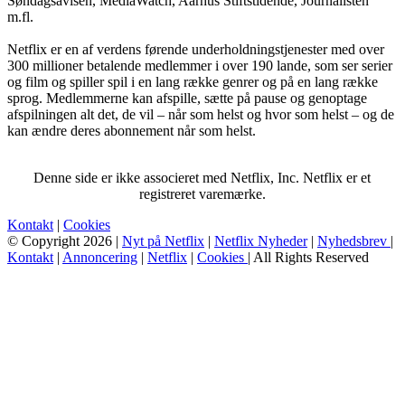
Søndagsavisen, MediaWatch, Aarhus Stiftstidende, Journalisten
m.fl.
Netflix er en af verdens førende underholdningstjenester med over
300 millioner betalende medlemmer i over 190 lande, som ser serier
og film og spiller spil i en lang række genrer og på en lang række
sprog. Medlemmerne kan afspille, sætte på pause og genoptage
afspilningen alt det, de vil – når som helst og hvor som helst – og de
kan ændre deres abonnement når som helst.
Denne side er ikke associeret med Netflix, Inc. Netflix er et
registreret varemærke.
Kontakt
|
Cookies
© Copyright 2026 |
Nyt på Netflix
|
Netflix Nyheder
|
Nyhedsbrev
|
Kontakt
|
Annoncering
|
Netflix
|
Cookies
| All Rights Reserved