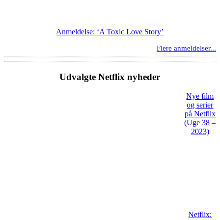
Anmeldelse: ‘A Toxic Love Story’
Flere anmeldelser...
Udvalgte Netflix nyheder
Nye film
og serier
på Netflix
(Uge 38 –
2023)
Netflix: