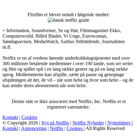
Flixfilm er blevet omtalt i følgende medier:
+ Information, Soundvenue, Se og Hør, Filmmagasinet Ekko,
Computerworld, Billed Bladet, Vi Unge, Eurowoman,
Søndagsavisen, MediaWatch, Aarhus Stiftstidende, Journalisten
m.fl.
Netflix er en af verdens førende underholdningstjenester med over
300 millioner betalende medlemmer i over 190 lande, som ser serier
og film og spiller spil i en lang række genrer og på en lang række
sprog. Medlemmerne kan afspille, sætte på pause og genoptage
afspilningen alt det, de vil – når som helst og hvor som helst – og de
kan ændre deres abonnement når som helst.
Denne side er ikke associeret med Netflix, Inc. Netflix er et
registreret varemærke.
Kontakt
|
Cookies
© Copyright 2026 |
Nyt på Netflix
|
Netflix Nyheder
|
Nyhedsbrev
|
Kontakt
|
Annoncering
|
Netflix
|
Cookies
| All Rights Reserved