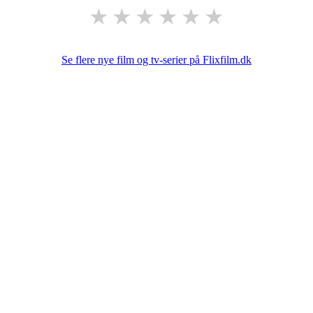
★
★
★
★
★
★
Se flere nye film og tv-serier på Flixfilm.dk