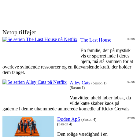
Netop tilføjet
The Last House
07/08
En familie, der på mystisk
vis er spærret inde i deres
hjem, må stå sammen for at
overleve svindende ressourcer og en ildevarslende kraft, der holder
dem fanget.
Alley Cats
07/08
(Sæson 1)
(Sæson 1)
Vanvittige uheld løber løbsk, da
vilde katte skaber kaos på
gaderne i denne uhæmmede animerede komedie af Ricky Gervais.
Døden ApS
07/08
(Sæson 4)
(Sæson 4)
Den rolige værdighed i en