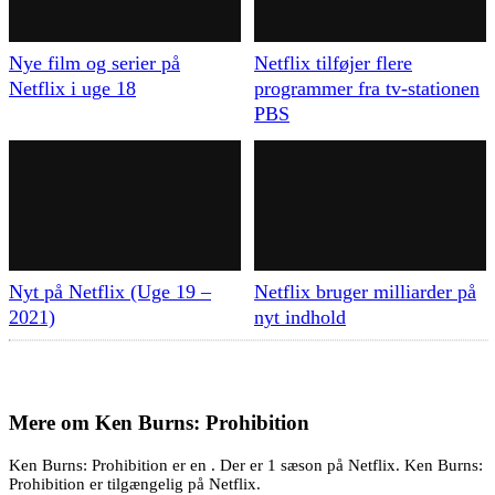
Nye film og serier på
Netflix tilføjer flere
Netflix i uge 18
programmer fra tv-stationen
PBS
Nyt på Netflix (Uge 19 –
Netflix bruger milliarder på
2021)
nyt indhold
Mere om
Ken Burns: Prohibition
Ken Burns: Prohibition er en . Der er 1 sæson på Netflix. Ken Burns:
Prohibition er tilgængelig på Netflix.