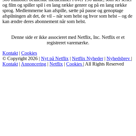
og film og spiller spil i en lang række genrer og på en lang række
sprog. Medlemmerne kan afspille, sætte på pause og genoptage
afspilningen alt det, de vil – når som helst og hvor som helst – og de
kan ændre deres abonnement når som helst.
Denne side er ikke associeret med Netflix, Inc. Netflix er et
registreret varemærke.
Kontakt
|
Cookies
© Copyright 2026 |
Nyt på Netflix
|
Netflix Nyheder
|
Nyhedsbrev
|
Kontakt
|
Annoncering
|
Netflix
|
Cookies
| All Rights Reserved