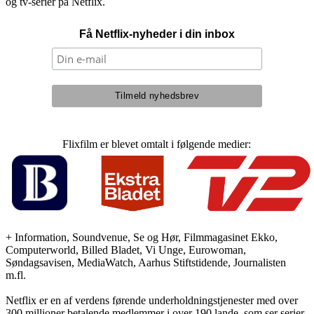
og tv-serier på Netflix.
Få Netflix-nyheder i din inbox
Flixfilm er blevet omtalt i følgende medier:
+ Information, Soundvenue, Se og Hør, Filmmagasinet Ekko,
Computerworld, Billed Bladet, Vi Unge, Eurowoman,
Søndagsavisen, MediaWatch, Aarhus Stiftstidende, Journalisten
m.fl.
Netflix er en af verdens førende underholdningstjenester med over
300 millioner betalende medlemmer i over 190 lande, som ser serier