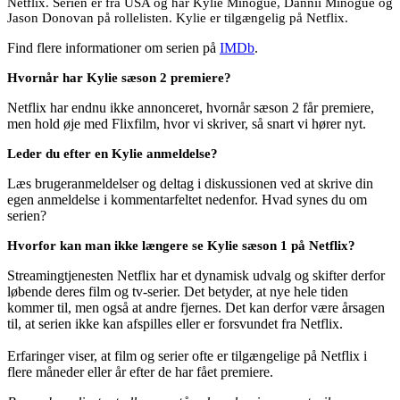
Netflix. Serien er fra USA og har Kylie Minogue, Dannii Minogue og
Jason Donovan på rollelisten. Kylie er tilgængelig på Netflix.
Find flere informationer om serien på
IMDb
.
Hvornår har Kylie sæson 2 premiere?
Netflix har endnu ikke annonceret, hvornår sæson 2 får premiere,
men hold øje med Flixfilm, hvor vi skriver, så snart vi hører nyt.
Leder du efter en Kylie anmeldelse?
Læs brugeranmeldelser og deltag i diskussionen ved at skrive din
egen anmeldelse i kommentarfeltet nedenfor. Hvad synes du om
serien?
Hvorfor kan man ikke længere se Kylie sæson 1 på Netflix?
Streamingtjenesten Netflix har et dynamisk udvalg og skifter derfor
løbende deres film og tv-serier. Det betyder, at nye hele tiden
kommer til, men også at andre fjernes. Det kan derfor være årsagen
til, at serien ikke kan afspilles eller er forsvundet fra Netflix.
Erfaringer viser, at film og serier ofte er tilgængelige på Netflix i
flere måneder eller år efter de har fået premiere.