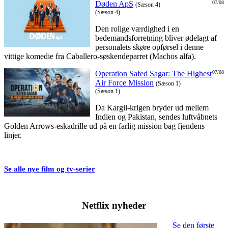
Døden ApS
07/08
(Sæson 4)
(Sæson 4)
Den rolige værdighed i en
bedemandsforretning bliver ødelagt af
personalets skøre opførsel i denne
vittige komedie fra Caballero-søskendeparret (Machos alfa).
Operation Safed Sagar: The Highest
07/08
Air Force Mission
(Sæson 1)
(Sæson 1)
Da Kargil-krigen bryder ud mellem
Indien og Pakistan, sendes luftvåbnets
Golden Arrows-eskadrille ud på en farlig mission bag fjendens
linjer.
Se alle nye film og tv-serier
Netflix nyheder
Se den første