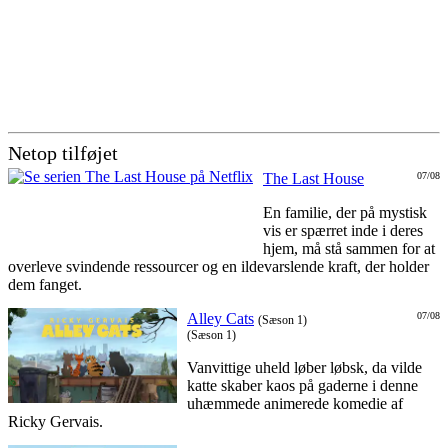
Netop tilføjet
The Last House
07/08
En familie, der på mystisk
vis er spærret inde i deres
hjem, må stå sammen for at
overleve svindende ressourcer og en ildevarslende kraft, der holder
dem fanget.
Alley Cats
07/08
(Sæson 1)
(Sæson 1)
Vanvittige uheld løber løbsk, da vilde
katte skaber kaos på gaderne i denne
uhæmmede animerede komedie af
Ricky Gervais.