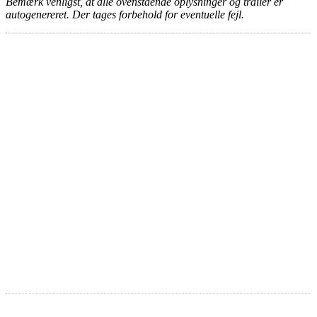
Bemærk venligst, at alle ovenstående oplysninger og trailer er
autogenereret. Der tages forbehold for eventuelle fejl.