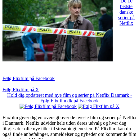
De 10
bedste
danske
serier på
Netflix
Følg Flixfilm på Facebook
Følg Flixfilm på X
Hold dig opdateret med nye film og serier på Netflix Danmark -
Følg Flixfilm.dk på Facebook
Flixfilm giver dig en oversigt over de nyeste film og serier på Netflix
i Danmark. Netflix udvider hele tiden deres udvalg og hver dag
tilføjes der ofte nye titler til streamingtjenesten. På Flixfilm kan du
også finde anbefalinger, anmeldelser og nyheder om kommende film