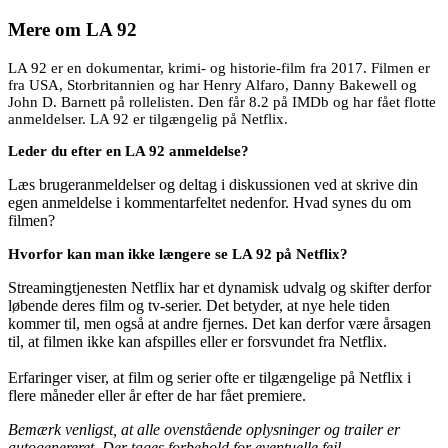
Mere om
LA 92
LA 92 er en dokumentar, krimi- og historie-film fra 2017. Filmen er
fra USA, Storbritannien og har Henry Alfaro, Danny Bakewell og
John D. Barnett på rollelisten. Den får 8.2 på IMDb og har fået flotte
anmeldelser. LA 92 er tilgængelig på Netflix.
Leder du efter en LA 92 anmeldelse?
Læs brugeranmeldelser og deltag i diskussionen ved at skrive din
egen anmeldelse i kommentarfeltet nedenfor. Hvad synes du om
filmen?
Hvorfor kan man ikke længere se LA 92 på Netflix?
Streamingtjenesten Netflix har et dynamisk udvalg og skifter derfor
løbende deres film og tv-serier. Det betyder, at nye hele tiden
kommer til, men også at andre fjernes. Det kan derfor være årsagen
til, at filmen ikke kan afspilles eller er forsvundet fra Netflix.
Erfaringer viser, at film og serier ofte er tilgængelige på Netflix i
flere måneder eller år efter de har fået premiere.
Bemærk venligst, at alle ovenstående oplysninger og trailer er
autogenereret. Der tages forbehold for eventuelle fejl.