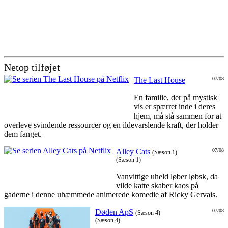
Netop tilføjet
The Last House
07/08
En familie, der på mystisk
vis er spærret inde i deres
hjem, må stå sammen for at
overleve svindende ressourcer og en ildevarslende kraft, der holder
dem fanget.
Alley Cats
07/08
(Sæson 1)
(Sæson 1)
Vanvittige uheld løber løbsk, da
vilde katte skaber kaos på
gaderne i denne uhæmmede animerede komedie af Ricky Gervais.
Døden ApS
07/08
(Sæson 4)
(Sæson 4)