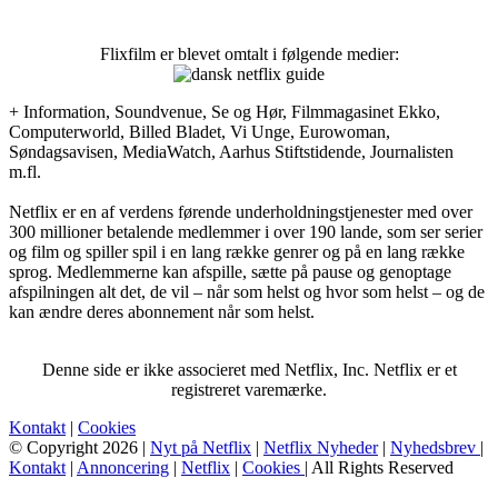
Flixfilm er blevet omtalt i følgende medier:
+ Information, Soundvenue, Se og Hør, Filmmagasinet Ekko,
Computerworld, Billed Bladet, Vi Unge, Eurowoman,
Søndagsavisen, MediaWatch, Aarhus Stiftstidende, Journalisten
m.fl.
Netflix er en af verdens førende underholdningstjenester med over
300 millioner betalende medlemmer i over 190 lande, som ser serier
og film og spiller spil i en lang række genrer og på en lang række
sprog. Medlemmerne kan afspille, sætte på pause og genoptage
afspilningen alt det, de vil – når som helst og hvor som helst – og de
kan ændre deres abonnement når som helst.
Denne side er ikke associeret med Netflix, Inc. Netflix er et
registreret varemærke.
Kontakt
|
Cookies
© Copyright 2026 |
Nyt på Netflix
|
Netflix Nyheder
|
Nyhedsbrev
|
Kontakt
|
Annoncering
|
Netflix
|
Cookies
| All Rights Reserved