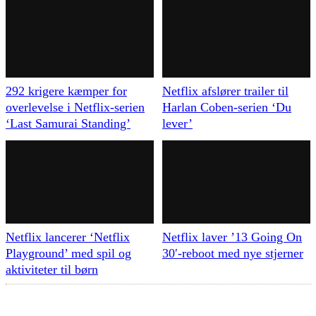
292 krigere kæmper for
Netflix afslører trailer til
overlevelse i Netflix-serien
Harlan Coben-serien ‘Du
‘Last Samurai Standing’
lever’
Netflix lancerer ‘Netflix
Netflix laver ’13 Going On
Playground’ med spil og
30′-reboot med nye stjerner
aktiviteter til børn