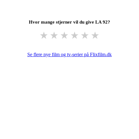
Hvor mange stjerner vil du give LA 92?
★
★
★
★
★
★
Se flere nye film og tv-serier på Flixfilm.dk