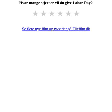
Hvor mange stjerner vil du give Labor Day?
★
★
★
★
★
★
Se flere nye film og tv-serier på Flixfilm.dk