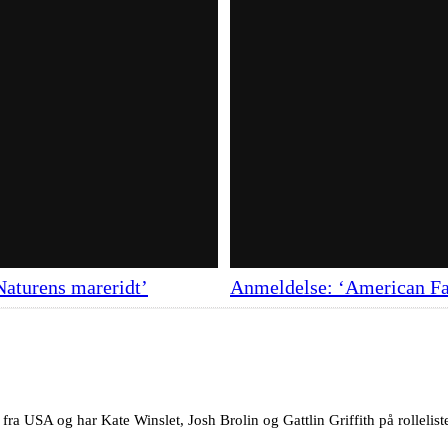
Naturens mareridt’
Anmeldelse: ‘American Fa
 fra USA og har Kate Winslet, Josh Brolin og Gattlin Griffith på rolleli