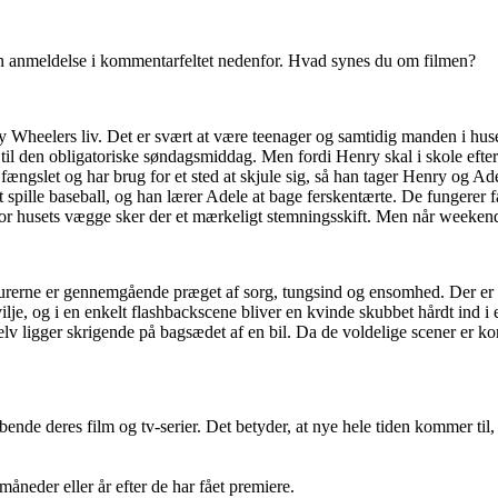
en anmeldelse i kommentarfeltet nedenfor. Hvad synes du om filmen?
heelers liv. Det er svært at være teenager og samtidig manden i huset.
es til den obligatoriske søndagsmiddag. Men fordi Henry skal i skole eft
ængslet og har brug for et sted at skjule sig, så han tager Henry og Adel
t spille baseball, og han lærer Adele at bage ferskentærte. De fungerer 
for husets vægge sker der et mærkeligt stemningsskift. Men når weekend
gurerne er gennemgående præget af sorg, tungsind og ensomhed. Der er a
ilje, og i en enkelt flashbackscene bliver en kvinde skubbet hårdt ind 
v ligger skrigende på bagsædet af en bil. Da de voldelige scener er kor
ende deres film og tv-serier. Det betyder, at nye hele tiden kommer til,
e måneder eller år efter de har fået premiere.