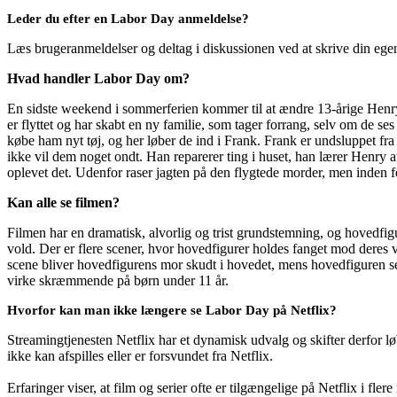
Leder du efter en Labor Day anmeldelse?
Læs brugeranmeldelser og deltag i diskussionen ved at skrive din eg
Hvad handler Labor Day om?
En sidste weekend i sommerferien kommer til at ændre 13-årige Henry W
er flyttet og har skabt en ny familie, som tager forrang, selv om de s
købe ham nyt tøj, og her løber de ind i Frank. Frank er undsluppet fra f
ikke vil dem noget ondt. Han reparerer ting i huset, han lærer Henry a
oplevet det. Udenfor raser jagten på den flygtede morder, men inden 
Kan alle se filmen?
Filmen har en dramatisk, alvorlig og trist grundstemning, og hovedfi
vold. Der er flere scener, hvor hovedfigurer holdes fanget mod deres v
scene bliver hovedfigurens mor skudt i hovedet, mens hovedfiguren sel
virke skræmmende på børn under 11 år.
Hvorfor kan man ikke længere se Labor Day på Netflix?
Streamingtjenesten Netflix har et dynamisk udvalg og skifter derfor løb
ikke kan afspilles eller er forsvundet fra Netflix.
Erfaringer viser, at film og serier ofte er tilgængelige på Netflix i fler