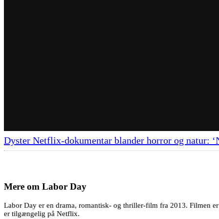
Dyster Netflix-dokumentar blander horror og natur: ‘
Mere om
Labor Day
Labor Day er en drama, romantisk- og thriller-film fra 2013. Filmen er
er tilgængelig på Netflix.