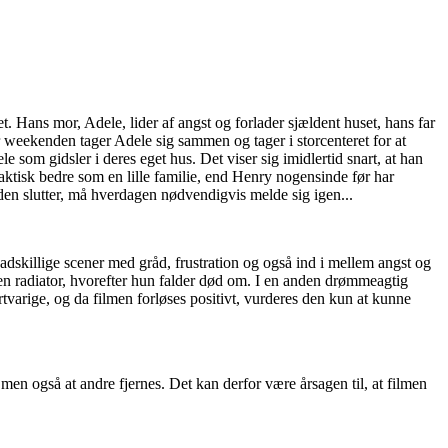
 Hans mor, Adele, lider af angst og forlader sjældent huset, hans far
er weekenden tager Adele sig sammen og tager i storcenteret for at
e som gidsler i deres eget hus. Det viser sig imidlertid snart, at han
faktisk bedre som en lille familie, end Henry nogensinde før har
en slutter, må hverdagen nødvendigvis melde sig igen...
dskillige scener med gråd, frustration og også ind i mellem angst og
i en radiator, hvorefter hun falder død om. I en anden drømmeagtig
tvarige, og da filmen forløses positivt, vurderes den kun at kunne
 men også at andre fjernes. Det kan derfor være årsagen til, at filmen