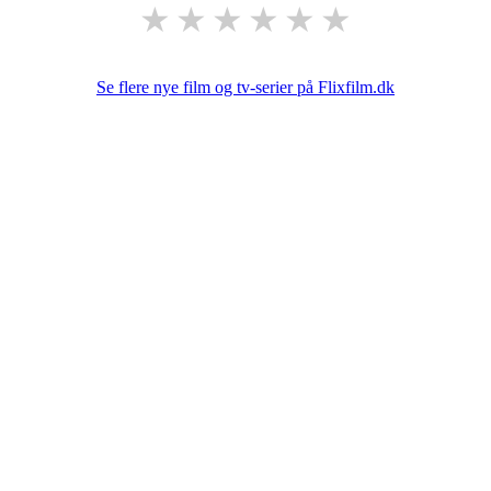
★
★
★
★
★
★
Se flere nye film og tv-serier på Flixfilm.dk