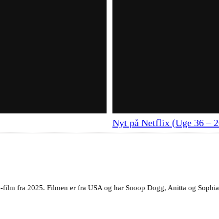
Nyt på Netflix (Uge 36 – 
k-film fra 2025. Filmen er fra USA og har Snoop Dogg, Anitta og Sophia