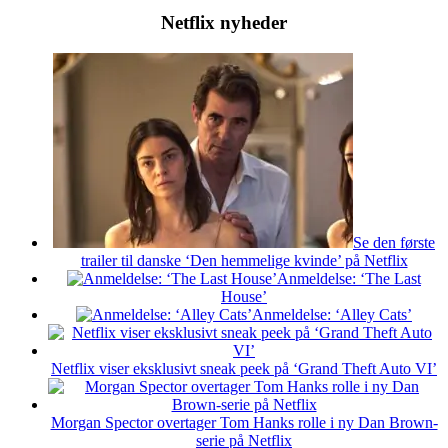
Netflix nyheder
Se den første
trailer til danske ‘Den hemmelige kvinde’ på Netflix
Anmeldelse: ‘The Last
House’
Anmeldelse: ‘Alley Cats’
Netflix viser eksklusivt sneak peek på ‘Grand Theft Auto VI’
Morgan Spector overtager Tom Hanks rolle i ny Dan Brown-
serie på Netflix