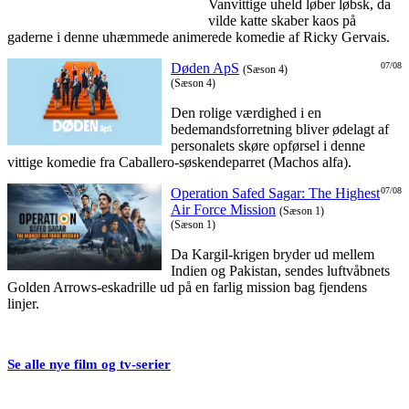
Vanvittige uheld løber løbsk, da
vilde katte skaber kaos på
gaderne i denne uhæmmede animerede komedie af Ricky Gervais.
Døden ApS
07/08
(Sæson 4)
(Sæson 4)
Den rolige værdighed i en
bedemandsforretning bliver ødelagt af
personalets skøre opførsel i denne
vittige komedie fra Caballero-søskendeparret (Machos alfa).
Operation Safed Sagar: The Highest
07/08
Air Force Mission
(Sæson 1)
(Sæson 1)
Da Kargil-krigen bryder ud mellem
Indien og Pakistan, sendes luftvåbnets
Golden Arrows-eskadrille ud på en farlig mission bag fjendens
linjer.
Se alle nye film og tv-serier