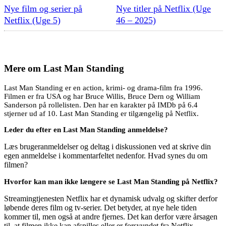
Nye film og serier på
Nye titler på Netflix (Uge
Netflix (Uge 5)
46 – 2025)
Mere om
Last Man Standing
Last Man Standing er en action, krimi- og drama-film fra 1996.
Filmen er fra USA og har Bruce Willis, Bruce Dern og William
Sanderson på rollelisten. Den har en karakter på IMDb på 6.4
stjerner ud af 10. Last Man Standing er tilgængelig på Netflix.
Leder du efter en Last Man Standing anmeldelse?
Læs brugeranmeldelser og deltag i diskussionen ved at skrive din
egen anmeldelse i kommentarfeltet nedenfor. Hvad synes du om
filmen?
Hvorfor kan man ikke længere se Last Man Standing på Netflix?
Streamingtjenesten Netflix har et dynamisk udvalg og skifter derfor
løbende deres film og tv-serier. Det betyder, at nye hele tiden
kommer til, men også at andre fjernes. Det kan derfor være årsagen
til, at filmen ikke kan afspilles eller er forsvundet fra Netflix.