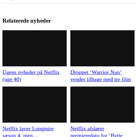
Relaterede nyheder
Ugens nyheder på Netflix
Droppet ‘Warrior Nun’
(uge 40)
vender tilbage med tre film
Netflix laver Longmire
Netflix afslører
sæson 4, men…
premieredato for ‘Bytte