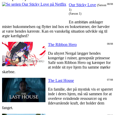
Our Sticky Love
08/08
(Sæson
1)
(Sæson 1)
En ambitiøs anklager
mister hukommelsen og flytter ind hos en boksetræner, der hævder
at være hendes kæreste. Kan en vanskelig situation udvikle sig til
ægte kærlighed?
The Ribbon Hero
08/08
Da uhyret Nergal lægger hendes
kongerige i ruiner, genopstår prinsesse
Safir som Ribbon Hero og kæmper for
at redde sit nye hjem fra samme mørke
skæbne.
The Last House
07/08
En familie, der på mystisk vis er spærret
inde i deres hjem, må stå sammen for at
overleve svindende ressourcer og en
ildevarslende kraft, der holder dem
fanget.