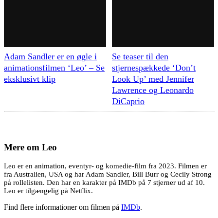
Adam Sandler er en øgle i
Se teaser til den
animationsfilmen ‘Leo’ – Se
stjernespækkede ‘Don’t
eksklusivt klip
Look Up’ med Jennifer
Lawrence og Leonardo
DiCaprio
Mere om
Leo
Leo er en animation, eventyr- og komedie-film fra 2023. Filmen er
fra Australien, USA og har Adam Sandler, Bill Burr og Cecily Strong
på rollelisten. Den har en karakter på IMDb på 7 stjerner ud af 10.
Leo er tilgængelig på Netflix.
Find flere informationer om filmen på
IMDb
.