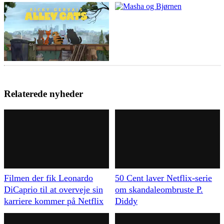
Relaterede nyheder
Filmen der fik Leonardo
50 Cent laver Netflix-serie
DiCaprio til at overveje sin
om skandaleombruste P.
karriere kommer på Netflix
Diddy