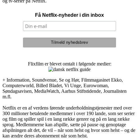
og tv-serier på Netflix.
Få Netflix-nyheder i din inbox
Flixfilm er blevet omtalt i følgende medier:
+ Information, Soundvenue, Se og Hør, Filmmagasinet Ekko,
Computerworld, Billed Bladet, Vi Unge, Eurowoman,
Søndagsavisen, MediaWatch, Aarhus Stiftstidende, Journalisten
m.fl.
Netflix er en af verdens førende underholdningstjenester med over
300 millioner betalende medlemmer i over 190 lande, som ser serier
og film og spiller spil i en lang række genrer og på en lang række
sprog. Medlemmerne kan afspille, sætte på pause og genoptage
afspilningen alt det, de vil – når som helst og hvor som helst – og de
kan ændre deres abonnement når som helst.