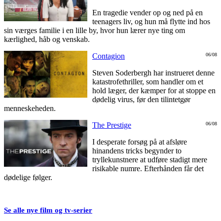
En tragedie vender op og ned på en
teenagers liv, og hun må flytte ind hos
sin værges familie i en lille by, hvor hun lærer nye ting om
kærlighed, håb og venskab.
Contagion
06/08
Steven Soderbergh har instrueret denne
katastrofethriller, som handler om et
hold læger, der kæmper for at stoppe en
dødelig virus, før den tilintetgør
menneskeheden.
The Prestige
06/08
I desperate forsøg på at afsløre
hinandens tricks begynder to
tryllekunstnere at udføre stadigt mere
risikable numre. Efterhånden får det
dødelige følger.
Se alle nye film og tv-serier