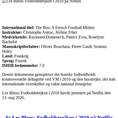
International titel
: The Bus: A French Football Mutiny
Instruktør:
Christophe Astruc, Jérôme Fritel
Medvirkende:
Raymond Domenech, Patrice Evra, Roselyne
Bachelot
Manuskriptforfatter:
Olivier Bouchara, Pierre Gault, Seamus
Haley
Land:
Frankrig
Sprog:
Fransk
IMDB-bedømmelse:
7.0
Denne dokumentar genoplever det franske fodboldholds
kontroversielle deltagelse ved VM i 2010 og den busstrejke, der trak
internationale overskrifter og vakte national forargelse.
Les Bleus: Fodboldstrejken i 2010 havde premiere på Netflix den
13. maj 2026.
Se Les Bleus: Fodboldstrejken i 2010 på Netflix