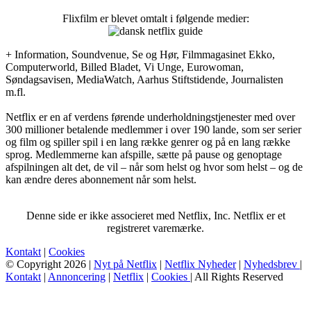
Flixfilm er blevet omtalt i følgende medier:
+ Information, Soundvenue, Se og Hør, Filmmagasinet Ekko,
Computerworld, Billed Bladet, Vi Unge, Eurowoman,
Søndagsavisen, MediaWatch, Aarhus Stiftstidende, Journalisten
m.fl.
Netflix er en af verdens førende underholdningstjenester med over
300 millioner betalende medlemmer i over 190 lande, som ser serier
og film og spiller spil i en lang række genrer og på en lang række
sprog. Medlemmerne kan afspille, sætte på pause og genoptage
afspilningen alt det, de vil – når som helst og hvor som helst – og de
kan ændre deres abonnement når som helst.
Denne side er ikke associeret med Netflix, Inc. Netflix er et
registreret varemærke.
Kontakt
|
Cookies
© Copyright 2026 |
Nyt på Netflix
|
Netflix Nyheder
|
Nyhedsbrev
|
Kontakt
|
Annoncering
|
Netflix
|
Cookies
| All Rights Reserved