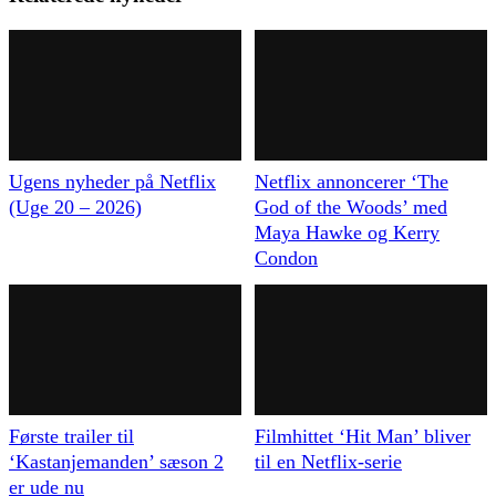
Ugens nyheder på Netflix
Netflix annoncerer ‘The
(Uge 20 – 2026)
God of the Woods’ med
Maya Hawke og Kerry
Condon
Første trailer til
Filmhittet ‘Hit Man’ bliver
‘Kastanjemanden’ sæson 2
til en Netflix-serie
er ude nu