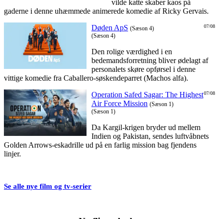
vilde katte skaber kaos på
gaderne i denne uhæmmede animerede komedie af Ricky Gervais.
Døden ApS
07/08
(Sæson 4)
(Sæson 4)
Den rolige værdighed i en
bedemandsforretning bliver ødelagt af
personalets skøre opførsel i denne
vittige komedie fra Caballero-søskendeparret (Machos alfa).
Operation Safed Sagar: The Highest
07/08
Air Force Mission
(Sæson 1)
(Sæson 1)
Da Kargil-krigen bryder ud mellem
Indien og Pakistan, sendes luftvåbnets
Golden Arrows-eskadrille ud på en farlig mission bag fjendens
linjer.
Se alle nye film og tv-serier