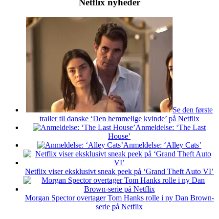
Netflix nyheder
Se den første
trailer til danske ‘Den hemmelige kvinde’ på Netflix
Anmeldelse: ‘The Last
House’
Anmeldelse: ‘Alley Cats’
Netflix viser eksklusivt sneak peek på ‘Grand Theft Auto VI’
Morgan Spector overtager Tom Hanks rolle i ny Dan Brown-
serie på Netflix