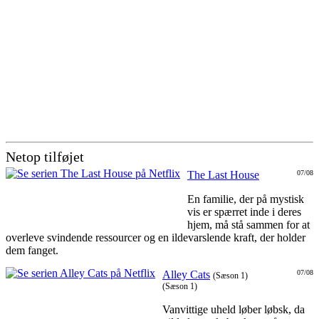
Netop tilføjet
The Last House
07/08
En familie, der på mystisk
vis er spærret inde i deres
hjem, må stå sammen for at
overleve svindende ressourcer og en ildevarslende kraft, der holder
dem fanget.
Alley Cats
07/08
(Sæson 1)
(Sæson 1)
Vanvittige uheld løber løbsk, da