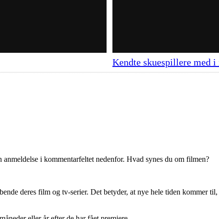
Kendte skuespillere med i 
en anmeldelse i kommentarfeltet nedenfor. Hvad synes du om filmen?
ende deres film og tv-serier. Det betyder, at nye hele tiden kommer til,
e måneder eller år efter de har fået premiere.