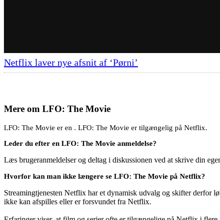
Netflix laver nye afsnit af ‘Pørni’
Mere om
LFO: The Movie
LFO: The Movie er en . LFO: The Movie er tilgængelig på Netflix.
Leder du efter en LFO: The Movie anmeldelse?
Læs brugeranmeldelser og deltag i diskussionen ved at skrive din eg
Hvorfor kan man ikke længere se LFO: The Movie på Netflix?
Streamingtjenesten Netflix har et dynamisk udvalg og skifter derfor løb
ikke kan afspilles eller er forsvundet fra Netflix.
Erfaringer viser, at film og serier ofte er tilgængelige på Netflix i fler