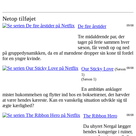
Netop tilføjet
De fire årstider
09/08
Tre midaldrende par, der
tager på ferie sammen hver
sæson, får vendt op og ned
på gruppedynamikken, da en af mændene dropper sin kone til fordel
for en yngre kvinde.
Our Sticky Love
08/08
(Sæson
1)
(Sæson 1)
En ambitiøs anklager
mister hukommelsen og flytter ind hos en boksetræner, der hævder
at være hendes kæreste. Kan en vanskelig situation udvikle sig til
ægte kærlighed?
The Ribbon Hero
08/08
Da uhyret Nergal lægger
hendes kongerige i ruiner,