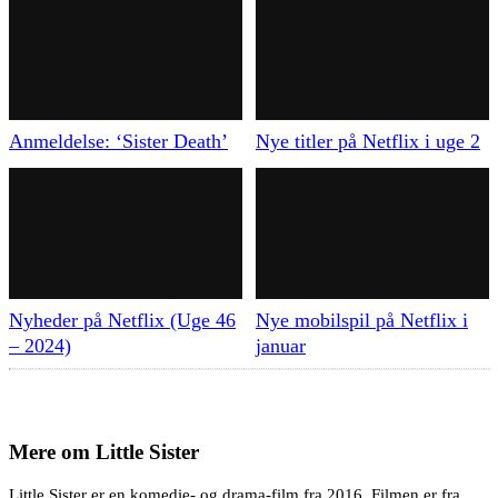
Anmeldelse: ‘Sister Death’
Nye titler på Netflix i uge 2
Nyheder på Netflix (Uge 46
Nye mobilspil på Netflix i
– 2024)
januar
Mere om
Little Sister
Little Sister er en komedie- og drama-film fra 2016. Filmen er fra