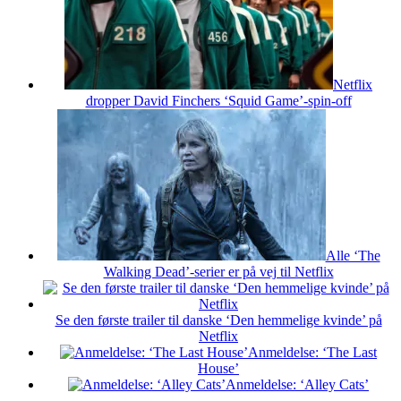
Netflix
dropper David Finchers ‘Squid Game’-spin-off
Alle ‘The
Walking Dead’-serier er på vej til Netflix
Se den første trailer til danske ‘Den hemmelige kvinde’ på
Netflix
Anmeldelse: ‘The Last
House’
Anmeldelse: ‘Alley Cats’