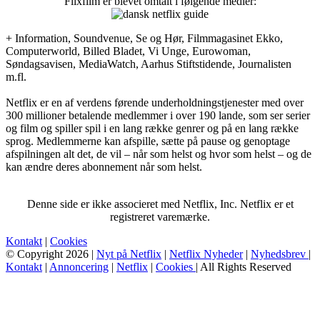
Flixfilm er blevet omtalt i følgende medier:
+ Information, Soundvenue, Se og Hør, Filmmagasinet Ekko,
Computerworld, Billed Bladet, Vi Unge, Eurowoman,
Søndagsavisen, MediaWatch, Aarhus Stiftstidende, Journalisten
m.fl.
Netflix er en af verdens førende underholdningstjenester med over
300 millioner betalende medlemmer i over 190 lande, som ser serier
og film og spiller spil i en lang række genrer og på en lang række
sprog. Medlemmerne kan afspille, sætte på pause og genoptage
afspilningen alt det, de vil – når som helst og hvor som helst – og de
kan ændre deres abonnement når som helst.
Denne side er ikke associeret med Netflix, Inc. Netflix er et
registreret varemærke.
Kontakt
|
Cookies
© Copyright 2026 |
Nyt på Netflix
|
Netflix Nyheder
|
Nyhedsbrev
|
Kontakt
|
Annoncering
|
Netflix
|
Cookies
| All Rights Reserved