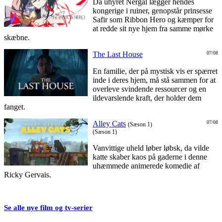
Da uhyret Nergal lægger hendes
kongerige i ruiner, genopstår prinsesse
Safir som Ribbon Hero og kæmper for
at redde sit nye hjem fra samme mørke
skæbne.
The Last House
07/08
En familie, der på mystisk vis er spærret
inde i deres hjem, må stå sammen for at
overleve svindende ressourcer og en
ildevarslende kraft, der holder dem
fanget.
Alley Cats
07/08
(Sæson 1)
(Sæson 1)
Vanvittige uheld løber løbsk, da vilde
katte skaber kaos på gaderne i denne
uhæmmede animerede komedie af
Ricky Gervais.
Se alle nye film og tv-serier