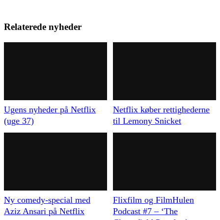
Relaterede nyheder
Ugens nyheder på Netflix
Netflix køber rettighederne
(uge 37)
til Lemony Snicket
Ny comedy-special med
Flixfilm og FilmHulen
Aziz Ansari på Netflix
Podcast #7 – ‘The