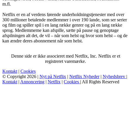
m.fl.
Netflix er en af verdens førende underholdningstjenester med over
300 millioner betalende medlemmer i over 190 lande, som ser serier
og film og spiller spil i en lang række genrer og på en lang række
sprog. Medlemmerne kan afspille, sætte på pause og genoptage
afspilningen alt det, de vil – når som helst og hvor som helst – og de
kan ændre deres abonnement når som helst.
Denne side er ikke associeret med Netflix, Inc. Netflix er et
registreret varemærke.
Kontakt
|
Cookies
© Copyright 2026 |
Nyt på Netflix
|
Netflix Nyheder
|
Nyhedsbrev
|
Kontakt
|
Annoncering
|
Netflix
|
Cookies
| All Rights Reserved