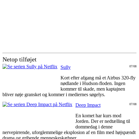
Netop tilføjet
Sully
07/08
Kort efter afgang må et Airbus 320-fly
nødlande i Hudson-floden. Ingen
kommer til skade, men kaptajnen
bliver nøje gransket og kommer i mediernes søgelys.
Deep Impact
07/08
En komet har kurs mod
Jorden. Der er nedtælling til
dommedag i denne
nervepirrende, uforglemmelige eksplosion af en film med højspændt
drama og gribende menneskeskæbner.