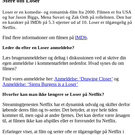
Mere om
Loser
Loser er en komedie- og romantisk-film fra 2000. Filmen er fra USA
og har Jason Biggs, Mena Suvari og Zak Orth på rollelisten. Den har
en karakter på IMDb på 5.3 stjerner ud af 10. Loser er tilgængelig på
Netflix.
Find flere informationer om filmen på
IMDb
.
Leder du efter en Loser anmeldelse?
Læs brugeranmeldelser og deltag i diskussionen ved at skrive din
egen anmeldelse i kommentarfeltet nedenfor. Hvad synes du om
filmen?
Find vores anmeldelse her:
Anmeldelse: ‘Drawing Closer’
og
Anmeldelse: ‘Sierra Burgess is a Loser’
Hvorfor kan man ikke længere se Loser på Netflix?
Streamingtjenesten Netflix har et dynamisk udvalg og skifter derfor
løbende deres film og tv-serier. Det betyder, at nye hele tiden
kommer til, men også at andre fjernes. Det kan derfor være årsagen
til, at filmen ikke kan afspilles eller er forsvundet fra Netflix.
Erfaringer viser, at film og serier ofte er tilgængelige på Netflix i