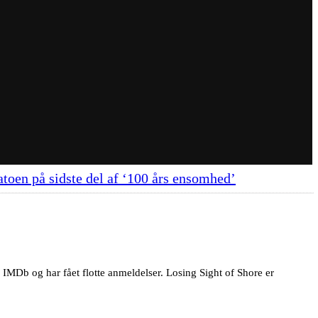
atoen på sidste del af ‘100 års ensomhed’
 IMDb og har fået flotte anmeldelser. Losing Sight of Shore er