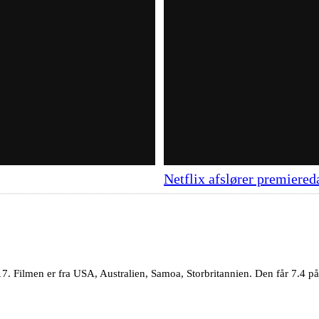
Netflix afslører premiered
7. Filmen er fra USA, Australien, Samoa, Storbritannien. Den får 7.4 på