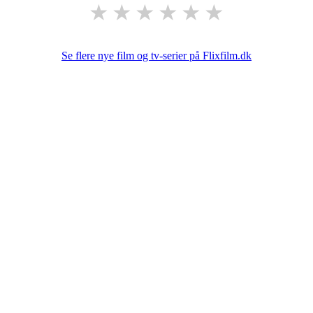
★
★
★
★
★
★
Se flere nye film og tv-serier på Flixfilm.dk