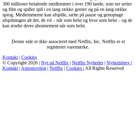
300 millioner betalende medlemmer i over 190 lande, som ser serier
og film og spiller spil i en lang række genrer og på en lang række
sprog. Medlemmerne kan afspille, sætte på pause og genoptage
afspilningen alt det, de vil – når som helst og hvor som helst – og de
kan ændre deres abonnement når som helst.
Denne side er ikke associeret med Netflix, Inc. Netflix er et
registreret varemærke.
Kontakt
|
Cookies
© Copyright 2026 |
Nyt på Netflix
|
Netflix Nyheder
|
Nyhedsbrev
|
Kontakt
|
Annoncering
|
Netflix
|
Cookies
| All Rights Reserved