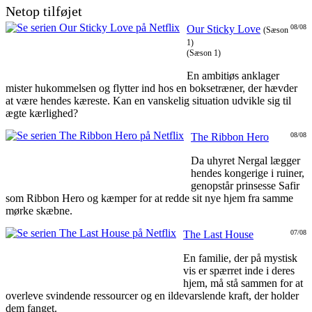
Netop tilføjet
Our Sticky Love
08/08
(Sæson
1)
(Sæson 1)
En ambitiøs anklager
mister hukommelsen og flytter ind hos en boksetræner, der hævder
at være hendes kæreste. Kan en vanskelig situation udvikle sig til
ægte kærlighed?
The Ribbon Hero
08/08
Da uhyret Nergal lægger
hendes kongerige i ruiner,
genopstår prinsesse Safir
som Ribbon Hero og kæmper for at redde sit nye hjem fra samme
mørke skæbne.
The Last House
07/08
En familie, der på mystisk
vis er spærret inde i deres
hjem, må stå sammen for at
overleve svindende ressourcer og en ildevarslende kraft, der holder
dem fanget.