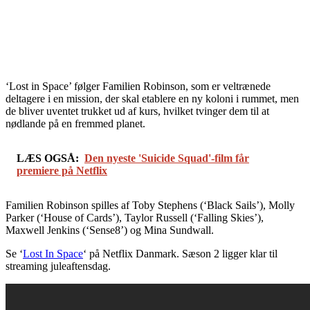
‘Lost in Space’ følger Familien Robinson, som er veltrænede
deltagere i en mission, der skal etablere en ny koloni i rummet, men
de bliver uventet trukket ud af kurs, hvilket tvinger dem til at
nødlande på en fremmed planet.
LÆS OGSÅ:
Den nyeste 'Suicide Squad'-film får
premiere på Netflix
Familien Robinson spilles af Toby Stephens (‘Black Sails’), Molly
Parker (‘House of Cards’), Taylor Russell (‘Falling Skies’),
Maxwell Jenkins (‘Sense8’) og Mina Sundwall.
Se ‘
Lost In Space
‘ på Netflix Danmark. Sæson 2 ligger klar til
streaming juleaftensdag.