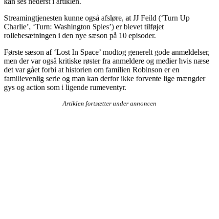
kan ses nederst i artiklen.
Streamingtjenesten kunne også afsløre, at JJ Feild (‘Turn Up
Charlie’, ‘Turn: Washington Spies’) er blevet tilføjet
rollebesætningen i den nye sæson på 10 episoder.
Første sæson af ‘Lost In Space’ modtog generelt gode anmeldelser,
men der var også kritiske røster fra anmeldere og medier hvis næse
det var gået forbi at historien om familien Robinson er en
familievenlig serie og man kan derfor ikke forvente lige mængder
gys og action som i ligende rumeventyr.
Artiklen fortsætter under annoncen