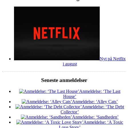
Nyt på Netflix
i august
Seneste anmeldelser
Anmeldelse: ‘The Last
House’
Anmeldelse: ‘Alley Cats’
Anmeldelse: ‘The Debt
Collector’
Anmeldelse: ‘Sandheden’
Anmeldelse: ‘A Toxic
Love Story’